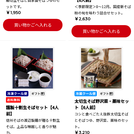
【6人前】
細切生そばと自家製そばつゆのセ
ットです。
＜季節限定＞8～12月。国産新そば
￥1,950
粉の旬を味わう詰合せセット。
￥2,630
買い物かごへ入れる
買い物かごへ入れる
太切生そば野沢菜・薬味セッ
謹製十割生そばセット【4人
ト【6人前】
前】
コシと食べごたえ抜群太切生そば
信州そばの渡辺製麺が贈る十割生
とそばつゆ、野沢菜、薬味のセッ
そば。上品な喉越しと香りが魅
ト。
￥3,210
力。