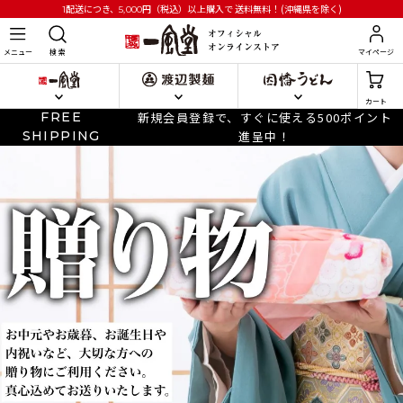
円
（税込）以上購入で
送料無料！(沖縄県を除く)
1配送につき、5,000
メニュー
検 索
マイページ
カート
FREE
新規会員登録で、すぐに使える500ポイント
SHIPPING
進呈中！