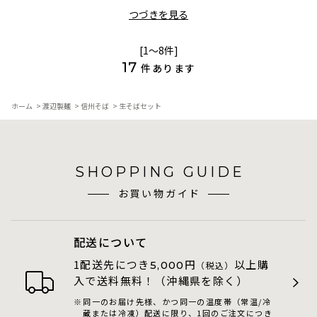
つづきを見る
[1～8件]
17
件あります
ホーム
>
渡辺製麺
>
信州そば
>
生そばセット
SHOPPING GUIDE
お買い物ガイド
配送について
1配送先につき
円
以上購
5,000
（税込）
入で送料無料！（沖縄県を除く）
同一のお届け先様、かつ同一の温度帯（常温/冷
蔵または冷凍）配送に限り、1回のご注文につき