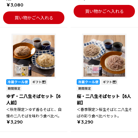
￥3,080
買い物かごへ入れる
買い物かごへ入れる
ゆず・二八生そばセット【6
桜・二八生そばセット【6人
人前】
前】
＜秋冬限定＞ゆず香るそばと、自
＜春季限定＞桜生そばと二八生そ
慢の二八そばを味わう食べ比べ。
ばの彩り食べ比べセット。
￥3,290
￥3,290