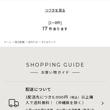
つづきを見る
[1～8件]
17
件あります
ホーム
>
渡辺製麺
>
信州そば
>
生そばセット
SHOPPING GUIDE
お買い物ガイド
配送について
1配送先につき
円
以上購
5,000
（税込）
入で送料無料！（沖縄県を除く）
同一のお届け先様、かつ同一の温度帯（常温/冷