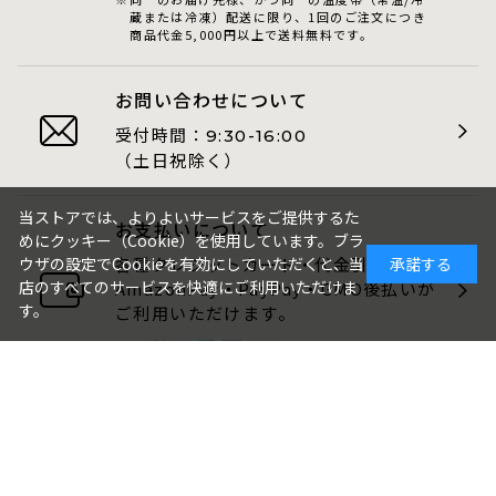
蔵または冷凍）配送に限り、1回のご注文につき
商品代金5,000円以上で送料無料です。
お問い合わせについて
受付時間：
9:30-16:00
（土日祝除く）
当ストアでは、よりよいサービスをご提供するた
お支払いについて
めにクッキー（Cookie）を使用しています。ブラ
ウザの設定でCookieを有効にしていただくと、当
承諾する
各種クレジットカード・代金引換・
店のすべてのサービスを快適にご利用いただけま
AmazonPay・PayPay・GMO後払いが
す。
ご利用いただけます。
包装・のしについて
ギフト品は、包装・のしをお付けでき
ます。