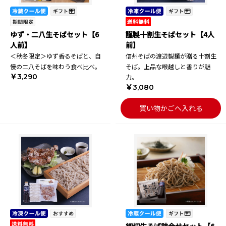
ゆず・二八生そばセット【6
謹製十割生そばセット【4人
人前】
前】
＜秋冬限定＞ゆず香るそばと、自
信州そばの渡辺製麺が贈る十割生
慢の二八そばを味わう食べ比べ。
そば。上品な喉越しと香りが魅
￥3,290
力。
￥3,080
買い物かごへ入れる