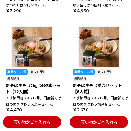
ばの彩り食べ比べセット。
ゆず生そばの信州味覚セット。
￥3,290
￥4,930
新そば生そば2kgつゆ2本セッ
新そば生そば詰合せセット
ト【12人前】
【6人前】
＜季節限定＞8～12月。国産新そば
＜季節限定＞8～12月。国産新そば
粉の旬を味わう大満足セット。
粉の旬を味わう詰合せセット。
￥4,470
￥2,630
買い物かごへ入れる
買い物かごへ入れる