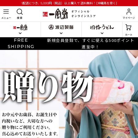
円
（税込）以上購入で
送料無料！(沖縄県を除く)
1配送につき、5,000
メニュー
検 索
マイページ
カート
FREE
新規会員登録で、すぐに使える500ポイント
SHIPPING
進呈中！