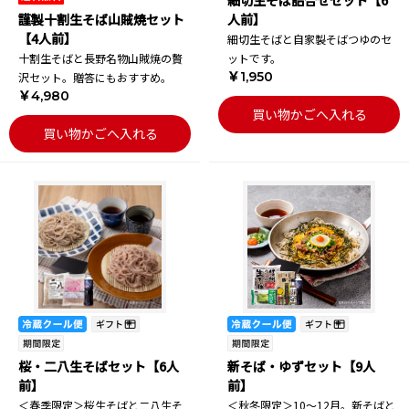
細切生そば詰合せセット【6
謹製十割生そば山賊焼セット
人前】
【4人前】
細切生そばと自家製そばつゆのセ
十割生そばと長野名物山賊焼の贅
ットです。
￥1,950
沢セット。贈答にもおすすめ。
￥4,980
買い物かごへ入れる
買い物かごへ入れる
桜・二八生そばセット【6人
新そば・ゆずセット【9人
前】
前】
＜春季限定＞桜生そばと二八生そ
＜秋冬限定＞10～12月。新そばと