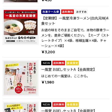
￥450
【定期便】一風堂冷凍ラーメン(白丸元味)4
食セット
お店の味をそのままご自宅で。本物の豚骨ラー
メンを、是非ご堪能ください。【スープ（スト
レートタイプ）×4袋、極細生麺×4袋、チャ
ーシュー×4袋】
￥3,200
一風堂 お試しセットA【会員限定】
はじめての一風堂は、ここから。
￥1,980
一風堂 お試しセットB【会員限定】