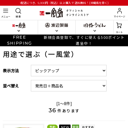
円
（税込）以上購入で
送料無料！(沖縄県を除く)
1配送につき、5,000
メニュー
検 索
マイページ
カート
FREE
新規会員登録で、すぐに使える500ポイント
SHIPPING
進呈中！
用途で選ぶ（一風堂）
表示方法
並べ替え
[1～8件]
36
件あります