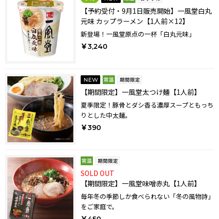
【予約受付・9月1日販売開始】一風堂白丸
元味 カップラーメン【1人前×12】
新登場！一風堂原点の一杯「白丸元味」
￥3,240
【期間限定】一風堂太つけ麺【1人前】
夏季限定！豚骨とダシ香る濃厚スープともっち
りとした中太麺。
￥390
SOLD OUT
【期間限定】一風堂味噌赤丸【1人前】
毎年冬の季節しか食べられない「冬の風物詩」
をご家庭で。