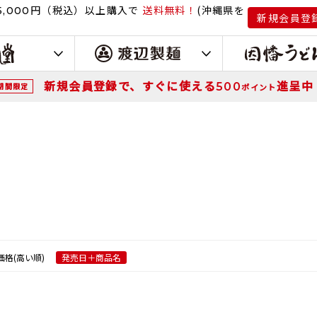
円（税込）
以上購入で
送料無料！
(沖縄県を
,000
新規会員登
新規会員登録で、すぐに使える
進呈中
500
期間限定
ポイント
価格(高い順)
発売日＋商品名