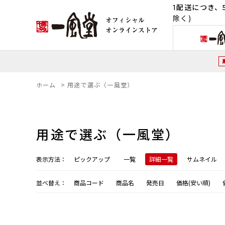
1配送につき、5
除く)
ホーム
>
用途で選ぶ（一風堂）
用途で選ぶ（一風堂）
表示方法：
ピックアップ
一覧
詳細一覧
サムネイル
並べ替え：
商品コード
商品名
発売日
価格(安い順)