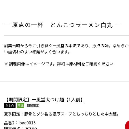
― 原点の一杯 とんこつラーメン白丸 ―
創業当時から今に引き継ぐ一風堂の本流であり、原点の味。なめらか
い歯切れのよい細麺がよく合います。
※ 調理画像はイメージです。詳細は原材料をご確認ください
【期間限定】一風堂太つけ麺【1人前】
夏季限定！豚骨とダシ香る濃厚スープともっちりとした中太麺。
品番2：
baa0015
販売価格：