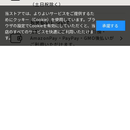
（土日祝除く）
当ストアでは、よりよいサービスをご提供するた
めにクッキー（Cookie）を使用しています。ブラ
お支払いについて
ウザの設定でCookieを有効にしていただくと、当
承諾する
各種クレジットカード・代金引換・
店のすべてのサービスを快適にご利用いただけま
AmazonPay・PayPay・GMO後払いが
す。
ご利用いただけます。
包装・のしについて
ギフト品は、包装・のしをお付けでき
ます。
ご注文画面でお選びください。
ご利用ガイド
よくある質問