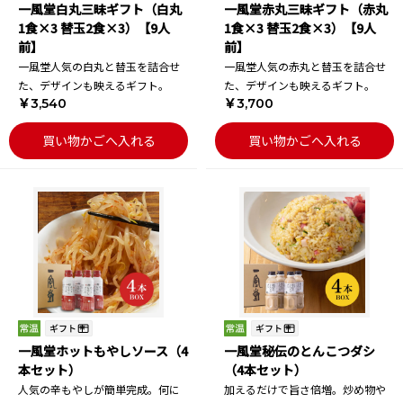
一風堂白丸三昧ギフト（白丸
一風堂赤丸三昧ギフト（赤丸
1食×3 替玉2食×3）【9人
1食×3 替玉2食×3）【9人
前】
前】
一風堂人気の白丸と替玉を詰合せ
一風堂人気の赤丸と替玉を詰合せ
た、デザインも映えるギフト。
た、デザインも映えるギフト。
￥3,540
￥3,700
買い物かごへ入れる
買い物かごへ入れる
一風堂ホットもやしソース（4
一風堂秘伝のとんこつダシ
本セット）
（4本セット）
人気の辛もやしが簡単完成。何に
加えるだけで旨さ倍増。炒め物や