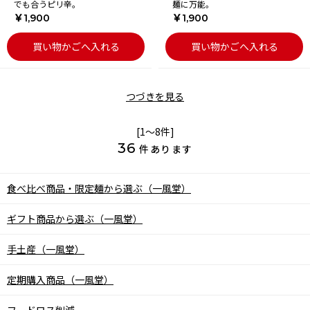
でも合うピリ辛。
麺に万能。
￥1,900
￥1,900
買い物かごへ入れる
買い物かごへ入れる
つづきを見る
[1～8件]
36
件あります
食べ比べ商品・限定麺から選ぶ（一風堂）
ギフト商品から選ぶ（一風堂）
手土産（一風堂）
定期購入商品（一風堂）