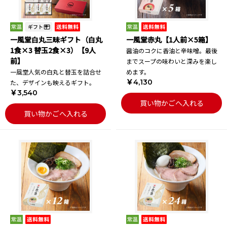
一風堂白丸三昧ギフト（白丸
一風堂赤丸【1人前×5箱】
1食×3 替玉2食×3）【9人
醤油のコクに香油と辛味噌。最後
前】
までスープの味わいと深みを楽し
一風堂人気の白丸と替玉を詰合せ
めます。
￥4,130
た、デザインも映えるギフト。
￥3,540
買い物かごへ入れる
買い物かごへ入れる