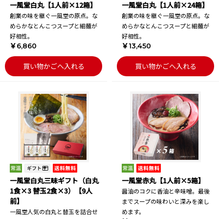
一風堂白丸【1人前×12箱】
一風堂白丸【1人前×24箱】
創業の味を継ぐ一風堂の原点。な
創業の味を継ぐ一風堂の原点。な
めらかなとんこつスープと細麺が
めらかなとんこつスープと細麺が
好相性。
好相性。
￥6,860
￥13,450
買い物かごへ入れる
買い物かごへ入れる
一風堂白丸三昧ギフト（白丸
一風堂赤丸【1人前×5箱】
1食×3 替玉2食×3）【9人
醤油のコクに香油と辛味噌。最後
前】
までスープの味わいと深みを楽し
一風堂人気の白丸と替玉を詰合せ
めます。