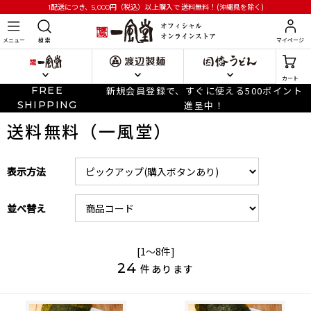
円
（税込）以上購入で
送料無料！(沖縄県を除く)
1配送につき、5,000
メニュー
検 索
マイページ
カート
FREE
新規会員登録で、すぐに使える500ポイント
SHIPPING
進呈中！
送料無料（一風堂）
表示方法
並べ替え
[1～8件]
24
件あります