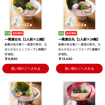
一風堂白丸【1人前×12箱】
一風堂白丸【1人前×24箱】
創業の味を継ぐ一風堂の原点。な
創業の味を継ぐ一風堂の原点。な
めらかなとんこつスープと細麺が
めらかなとんこつスープと細麺が
好相性。
好相性。
￥6,860
￥13,450
買い物かごへ入れる
買い物かごへ入れる