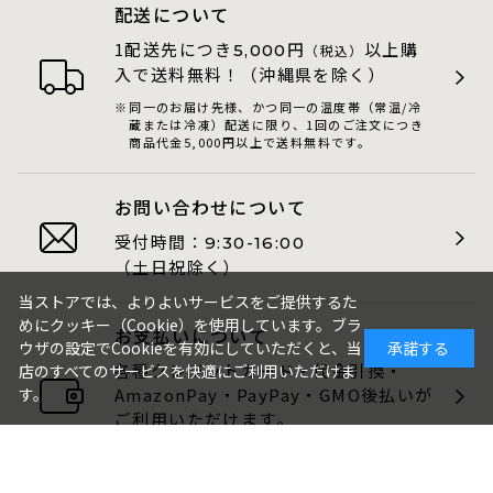
配送について
1配送先につき
円
以上購
5,000
（税込）
入で送料無料！（沖縄県を除く）
同一のお届け先様、かつ同一の温度帯（常温/冷
蔵または冷凍）配送に限り、1回のご注文につき
商品代金5,000円以上で送料無料です。
お問い合わせについて
受付時間：
9:30-16:00
（土日祝除く）
当ストアでは、よりよいサービスをご提供するた
めにクッキー（Cookie）を使用しています。ブラ
お支払いについて
ウザの設定でCookieを有効にしていただくと、当
承諾する
各種クレジットカード・代金引換・
店のすべてのサービスを快適にご利用いただけま
AmazonPay・PayPay・GMO後払いが
す。
ご利用いただけます。