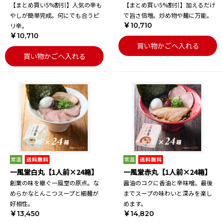
【まとめ買い5%割引】人気の辛も
【まとめ買い5%割引】加えるだけ
やしが簡単完成。何にでも合うピ
で旨さ倍増。炒め物や麺に万能。
￥10,710
リ辛。
￥10,710
買い物かごへ入れる
買い物かごへ入れる
一風堂白丸【1人前×24箱】
一風堂赤丸【1人前×24箱】
創業の味を継ぐ一風堂の原点。な
醤油のコクに香油と辛味噌。最後
めらかなとんこつスープと細麺が
までスープの味わいと深みを楽し
好相性。
めます。
￥13,450
￥14,820