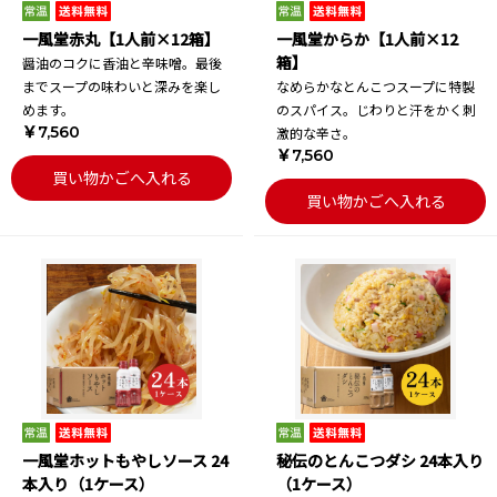
一風堂赤丸【1人前×12箱】
一風堂からか【1人前×12
箱】
醤油のコクに香油と辛味噌。最後
までスープの味わいと深みを楽し
なめらかなとんこつスープに特製
めます。
のスパイス。じわりと汗をかく刺
￥7,560
激的な辛さ。
￥7,560
買い物かごへ入れる
買い物かごへ入れる
一風堂ホットもやしソース 24
秘伝のとんこつダシ 24本入り
本入り（1ケース）
（1ケース）