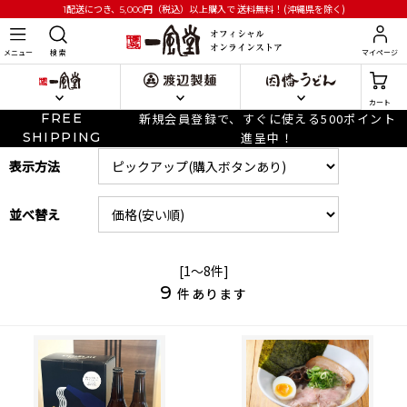
円
（税込）以上購入で
送料無料！(沖縄県を除く)
1配送につき、5,000
メニュー
検 索
マイページ
カート
FREE
新規会員登録で、すぐに使える500ポイント
SHIPPING
進呈中！
表示方法
並べ替え
[1～8件]
9
件あります