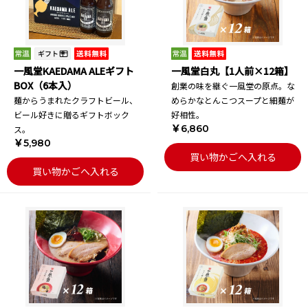
一風堂KAEDAMA ALEギフト
一風堂白丸【1人前×12箱】
BOX（6本入）
創業の味を継ぐ一風堂の原点。な
麺からうまれたクラフトビール、
めらかなとんこつスープと細麺が
ビール好きに贈るギフトボック
好相性。
￥6,860
ス。
￥5,980
買い物かごへ入れる
買い物かごへ入れる