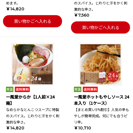
めます。
のスパイス。じわりと汗をかく刺
￥14,820
激的な辛さ。
￥7,560
買い物かごへ入れる
買い物かごへ入れる
一風堂からか【1人前×24
一風堂ホットもやしソース 24
箱】
本入り（1ケース）
なめらかなとんこつスープに特製
【まとめ買い5%割引】人気の辛も
のスパイス。じわりと汗をかく刺
やしが簡単完成。何にでも合うピ
激的な辛さ。
リ辛。
￥14,820
￥10,710