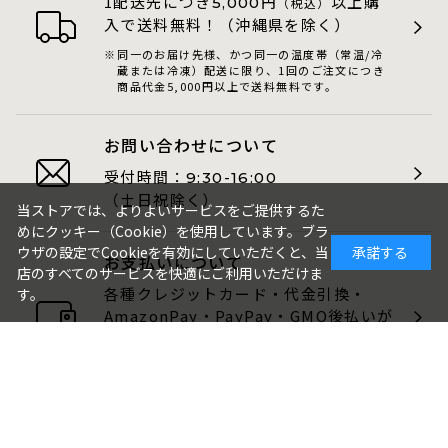
1配送先につき
円
以上購
5,000
（税込）
入で送料無料！（沖縄県を除く）
同一のお届け先様、かつ同一の温度帯（常温/冷
蔵または冷凍）配送に限り、1回のご注文につき
商品代金5,000円以上で送料無料です。
お問い合わせについて
受付時間：
9:30-16:00
（土日祝除く）
当ストアでは、よりよいサービスをご提供するた
めにクッキー（Cookie）を使用しています。ブラ
ウザの設定でCookieを有効にしていただくと、当
承諾する
お支払いについて
店のすべてのサービスを快適にご利用いただけま
各種クレジットカード・代金引換・
す。
AmazonPay・PayPay・GMO後払いが
ご利用いただけます。
包装・のしについて