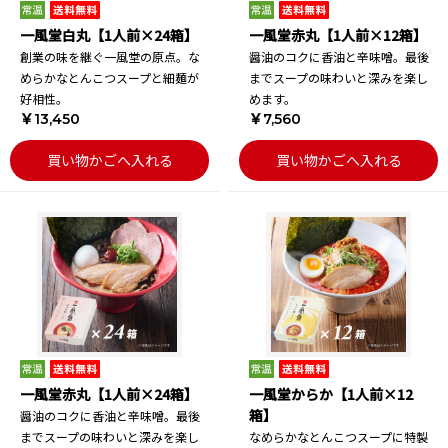
一風堂白丸【1人前×24箱】
一風堂赤丸【1人前×12箱】
創業の味を継ぐ一風堂の原点。な
醤油のコクに香油と辛味噌。最後
めらかなとんこつスープと細麺が
までスープの味わいと深みを楽し
好相性。
めます。
￥13,450
￥7,560
買い物かごへ入れる
買い物かごへ入れる
一風堂赤丸【1人前×24箱】
一風堂からか【1人前×12
箱】
醤油のコクに香油と辛味噌。最後
までスープの味わいと深みを楽し
なめらかなとんこつスープに特製