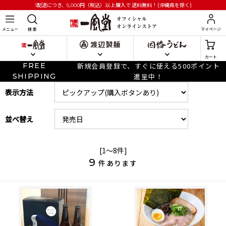
円
（税込）以上購入で
送料無料！(沖縄県を除く)
1配送につき、5,000
メニュー
検 索
マイページ
カート
FREE
新規会員登録で、すぐに使える500ポイント
SHIPPING
進呈中！
表示方法
並べ替え
[1～8件]
9
件あります