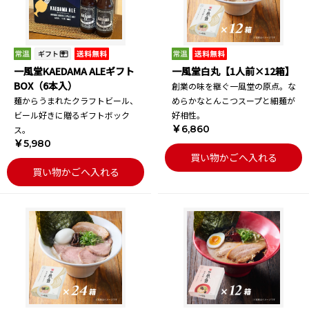
一風堂KAEDAMA ALEギフト
一風堂白丸【1人前×12箱】
BOX（6本入）
創業の味を継ぐ一風堂の原点。な
麺からうまれたクラフトビール、
めらかなとんこつスープと細麺が
ビール好きに贈るギフトボック
好相性。
￥6,860
ス。
￥5,980
買い物かごへ入れる
買い物かごへ入れる