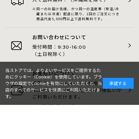
同一のお届け先様、かつ同一の温度帯（常温/冷
蔵または冷凍）配送に限り、1回のご注文につき
商品代金5,000円以上で送料無料です。
お問い合わせについて
受付時間：
9:30-16:00
（土日祝除く）
当ストアでは、よりよいサービスをご提供するた
お支払いについて
めにクッキー（Cookie）を使用しています。ブラ
各種クレジットカード・代金引換・
ウザの設定でCookieを有効にしていただくと、当
承諾する
AmazonPay・PayPay・GMO後払いが
店のすべてのサービスを快適にご利用いただけま
す。
ご利用いただけます。
包装・のしについて
ギフト品は、包装・のしをお付けでき