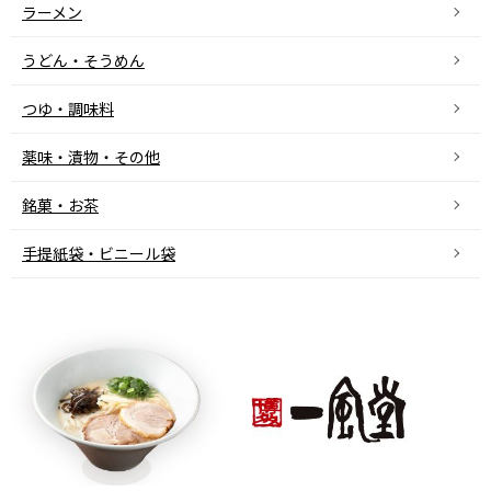
ラーメン
うどん・そうめん
つゆ・調味料
薬味・漬物・その他
銘菓・お茶
手提紙袋・ビニール袋