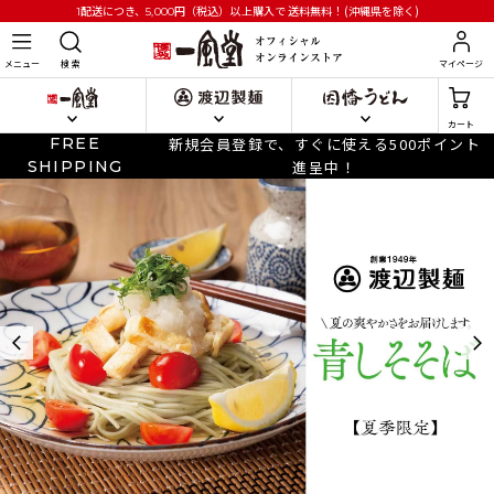
円
（税込）以上購入で
送料無料！(沖縄県を除く)
1配送につき、5,000
メニュー
検 索
マイページ
カート
FREE
新規会員登録で、すぐに使える500ポイント
SHIPPING
進呈中！