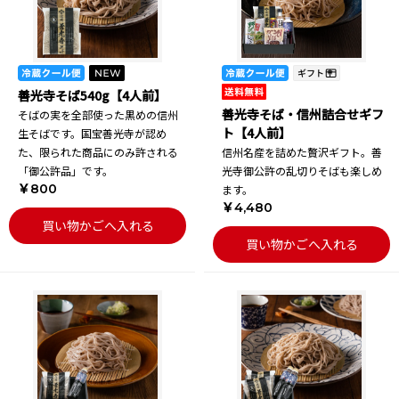
善光寺そば540g【4人前】
善光寺そば・信州詰合せギフ
そばの実を全部使った黒めの信州
ト【4人前】
生そばです。国宝善光寺が認め
た、限られた商品にのみ許される
信州名産を詰めた贅沢ギフト。善
「御公許品」です。
光寺御公許の乱切りそばも楽しめ
￥800
ます。
￥4,480
買い物かごへ入れる
買い物かごへ入れる