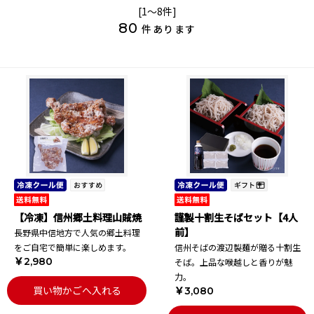
[1～8件]
80
件あります
【冷凍】信州郷土料理山賊焼
謹製十割生そばセット【4人
前】
長野県中信地方で人気の郷土料理
をご自宅で簡単に楽しめます。
信州そばの渡辺製麺が贈る十割生
￥2,980
そば。上品な喉越しと香りが魅
力。
買い物かごへ入れる
￥3,080