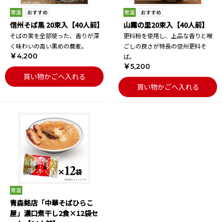
信州そば黒 20束入【40人前】
山霧の里20束入【40人前】
そばの実を全部使った、香りが深
更科粉を使用し、上品な香りと喉
く味わいの高い黒めの蕎麦。
ごしの良さが特長の信州更科そ
￥4,200
ば。
￥5,200
買い物かごへ入れる
買い物かごへ入れる
青森銘店「中華そばひらこ
屋」濃口煮干し2食×12袋セ