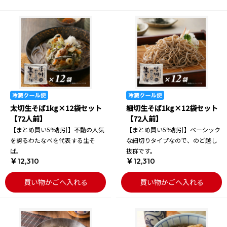
太切生そば1kg×12袋セット
細切生そば1kg×12袋セット
【72人前】
【72人前】
【まとめ買い5%割引】不動の人気
【まとめ買い5%割引】ベーシック
を誇るわたなべを代表する生そ
な細切りタイプなので、のど越し
ば。
抜群です。
￥12,310
￥12,310
買い物かごへ入れる
買い物かごへ入れる