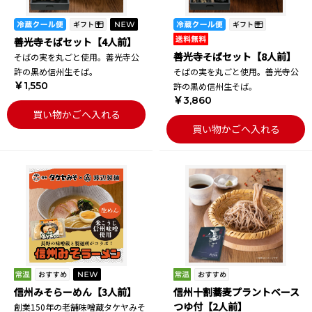
善光寺そばセット【4人前】
善光寺そばセット【8人前】
そばの実を丸ごと使用。善光寺公
許の黒め信州生そば。
そばの実を丸ごと使用。善光寺公
￥1,550
許の黒め信州生そば。
￥3,860
買い物かごへ入れる
買い物かごへ入れる
信州みそらーめん【3人前】
信州十割蕎麦プラントベース
つゆ付【2人前】
創業150年の老舗味噌蔵タケヤみそ