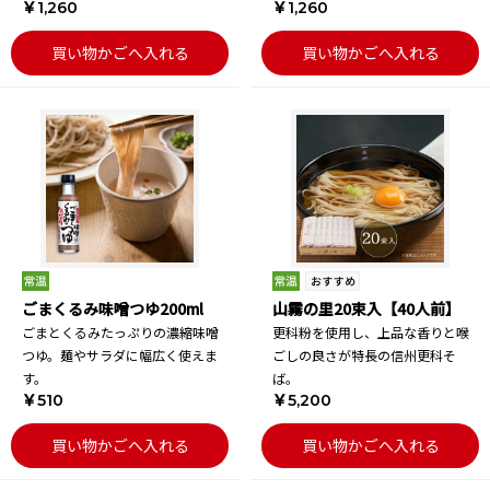
￥1,260
￥1,260
買い物かごへ入れる
買い物かごへ入れる
ごまくるみ味噌つゆ200ml
山霧の里20束入【40人前】
ごまとくるみたっぷりの濃縮味噌
更科粉を使用し、上品な香りと喉
つゆ。麺やサラダに幅広く使えま
ごしの良さが特長の信州更科そ
す。
ば。
￥510
￥5,200
買い物かごへ入れる
買い物かごへ入れる