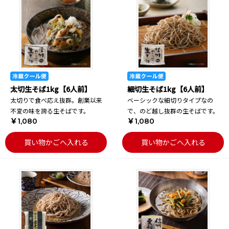
太切生そば1kg【6人前】
細切生そば1kg【6人前】
太切りで食べ応え抜群。創業以来
ベーシックな細切りタイプなの
不変の味を誇る生そばです。
で、のど越し抜群の生そばです。
￥1,080
￥1,080
買い物かごへ入れる
買い物かごへ入れる