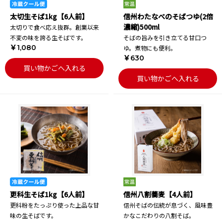
太切生そば1kg【6人前】
信州わたなべのそばつゆ(2倍
濃縮)500ml
太切りで食べ応え抜群。創業以来
不変の味を誇る生そばです。
そばの旨みを引き立てる甘口つ
￥1,080
ゆ。煮物にも便利。
￥630
買い物かごへ入れる
買い物かごへ入れる
更科生そば1kg【6人前】
信州八割蕎麦【4人前】
更科粉をたっぷり使った上品な甘
信州そばの伝統が息づく、風味豊
味の生そばです。
かなこだわりの八割そば。