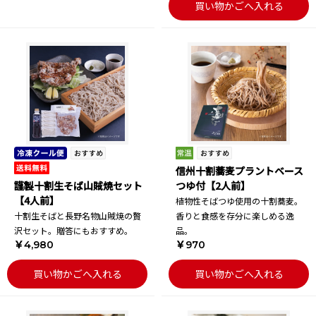
買い物かごへ入れる
信州十割蕎麦プラントベース
謹製十割生そば山賊焼セット
つゆ付【2人前】
【4人前】
植物性そばつゆ使用の十割蕎麦。
十割生そばと長野名物山賊焼の贅
香りと食感を存分に楽しめる逸
沢セット。贈答にもおすすめ。
品。
￥4,980
￥970
買い物かごへ入れる
買い物かごへ入れる