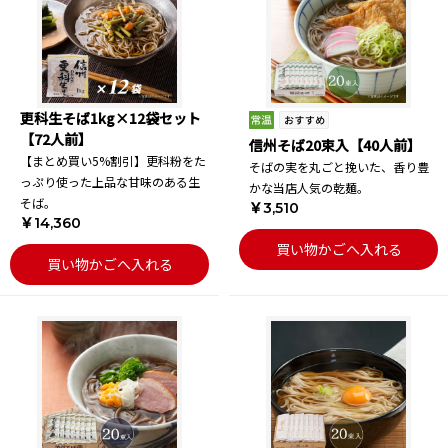
更科生そば1kg×12袋セット
【72人前】
信州そば20束入【40人前】
【まとめ買い5%割引】更科粉をた
そばの実を丸ごと挽いた、香り豊
っぷり使った上品な甘味のある生
かな当店人気の乾麺。
そば。
￥3,510
￥14,360
買い物かごへ入れる
買い物かごへ入れる