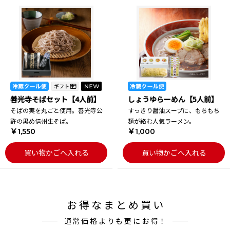
善光寺そばセット【4人前】
しょうゆらーめん【5人前】
そばの実を丸ごと使用。善光寺公
すっきり醤油スープに、もちもち
許の黒め信州生そば。
麺が絡む人気ラーメン。
￥1,550
￥1,000
買い物かごへ入れる
買い物かごへ入れる
お得なまとめ買い
通常価格よりも更にお得！