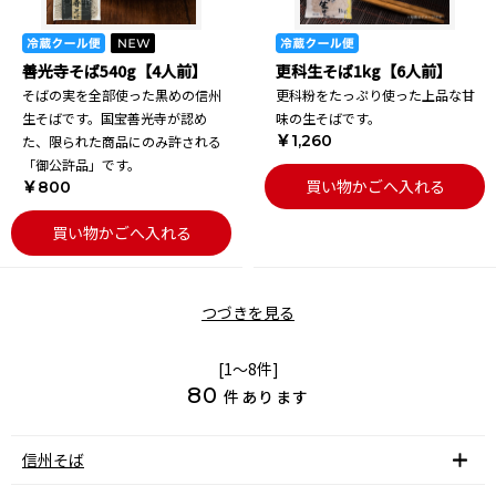
善光寺そば540g【4人前】
更科生そば1kg【6人前】
そばの実を全部使った黒めの信州
更科粉をたっぷり使った上品な甘
生そばです。国宝善光寺が認め
味の生そばです。
￥1,260
た、限られた商品にのみ許される
「御公許品」です。
買い物かごへ入れる
￥800
買い物かごへ入れる
つづきを見る
[1～8件]
80
件あります
信州そば