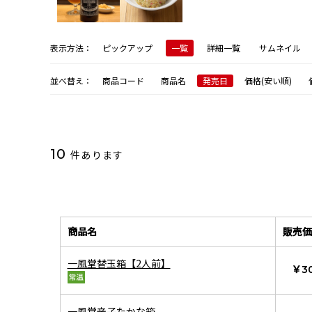
表示方法：
ピックアップ
一覧
詳細一覧
サムネイル
並べ替え：
商品コード
商品名
発売日
価格(安い順)
10
件あります
商品名
販売価
一風堂替玉箱【2人前】
￥3
一風堂辛子たかな箱