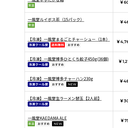
￥6
一風堂ルイボス茶（15パック）
￥4
【冷凍】一風堂まるごとチャーシュー（1本）
￥4,7
【冷凍】一風堂博多ひとくち餃子450g(36個)
￥1,2
【冷凍】一風堂博多チャーハン230g
￥4
【冷凍】一風堂生ラーメン替玉【2人前】
￥3
一風堂KAEDAMA ALE
￥7