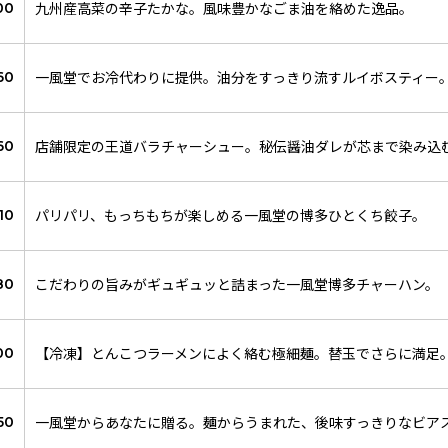
九州産高菜の辛子たかな。風味豊かなごま油を絡めた逸品。
00
一風堂でお冷代わりに提供。油分をすっきり流すルイボスティー
60
店舗限定の王道バラチャーシュー。秘伝醤油ダレが芯まで染み込
60
パリパリ、もっちもちが楽しめる一風堂の博多ひとくち餃子。
10
こだわりの旨みがギュギュッと詰まった一風堂博多チャーハン。
80
【冷凍】とんこつラーメンによく絡む極細麺。替玉でさらに満足
00
一風堂からあなたに贈る。麺からうまれた、後味すっきりなビア
50