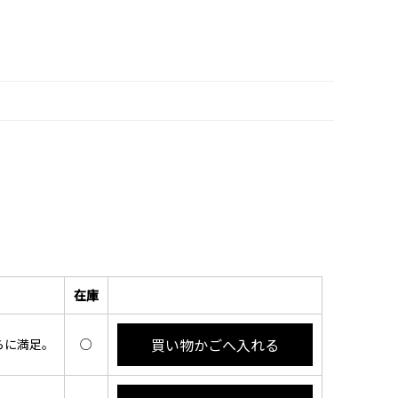
在庫
買い物かごへ入れる
らに満足。
○