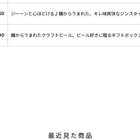
ジーーンと心ほどける♪麺からうまれた、キレ味爽快なジンスタ
50
麺からうまれたクラフトビール、ビール好きに贈るギフトボック
80
最近見た商品