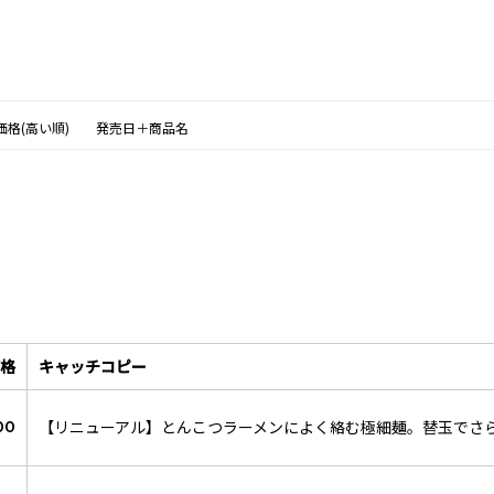
価格(高い順)
発売日＋商品名
格
キャッチコピー
【リニューアル】とんこつラーメンによく絡む極細麺。替玉でさ
00