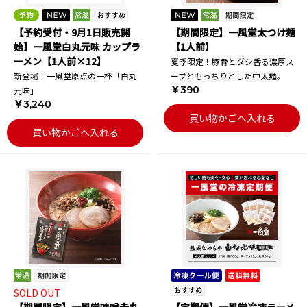
【予約受付・9月1日販売開
【期間限定】一風堂太つけ麺
始】一風堂白丸元味 カップラ
【1人前】
ーメン【1人前×12】
夏季限定！豚骨とダシ香る濃厚ス
新登場！一風堂原点の一杯「白丸
ープともっちりとした中太麺。
￥390
元味」
￥3,240
買い物かごへ入れる
買い物かごへ入れる
SOLD OUT