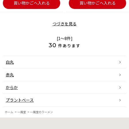
買い物かごへ入れる
買い物かごへ入れる
つづきを見る
[1～8件]
30
件あります
白丸
赤丸
からか
プラントベース
ホーム
>
一風堂
>
一風堂のラーメン