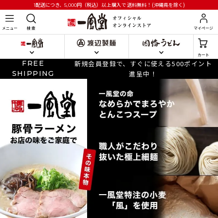
円
（税込）以上購入で
送料無料！(沖縄県を除く)
1配送につき、5,000
メニュー
検 索
マイページ
カート
FREE
新規会員登録で、すぐに使える500ポイント
SHIPPING
進呈中！