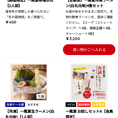
【期間限定】一風堂味噌赤丸
【定期便】一風堂冷凍ラーメ
【1人前】
ン(白丸元味)4食セット
毎年冬の季節しか食べられない
お店の味をそのままご自宅で。本
「冬の風物詩」をご家庭で。
物の豚骨ラーメンを、是非ご堪能
￥450
ください。【スープ（ストレート
タイプ）×4袋、極細生麺×4袋、
チャーシュー×4袋】
￥3,200
買い物かごへ入れる
【冷凍】一風堂生ラーメン(白
一風堂 お試しセットA【会員
丸元味)【1人前】
限定】