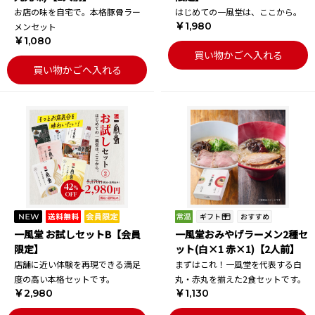
お店の味を自宅で。本格豚骨ラー
はじめての一風堂は、ここから。
￥1,980
メンセット
￥1,080
買い物かごへ入れる
買い物かごへ入れる
一風堂 お試しセットB【会員
一風堂おみやげラーメン2種セ
限定】
ット(白×1 赤×1)【2人前】
店舗に近い体験を再現できる満足
まずはこれ！一風堂を代表する白
度の高い本格セットです。
丸・赤丸を揃えた2食セットです。
￥2,980
￥1,130