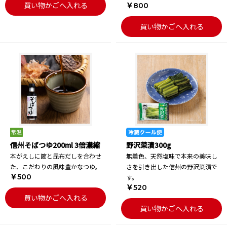
買い物かごへ入れる
￥800
買い物かごへ入れる
信州そばつゆ200ml 3倍濃縮
野沢菜漬300g
本がえしに節と昆布だしを合わせ
無着色、天然塩味で本来の美味し
た、こだわりの風味豊かなつゆ。
さを引き出した信州の野沢菜漬で
￥500
す。
￥520
買い物かごへ入れる
買い物かごへ入れる