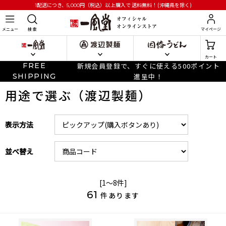
円
（税込）以上購入で
送料無料！(沖縄県を除く)
1配送につき、5,000
メニュー
検 索
マイページ
カート
FREE
新規会員登録で、すぐに使える500ポイント
SHIPPING
進呈中！
用途で選ぶ（渡辺製麺）
表示方法
並べ替え
[1～8件]
61
件あります