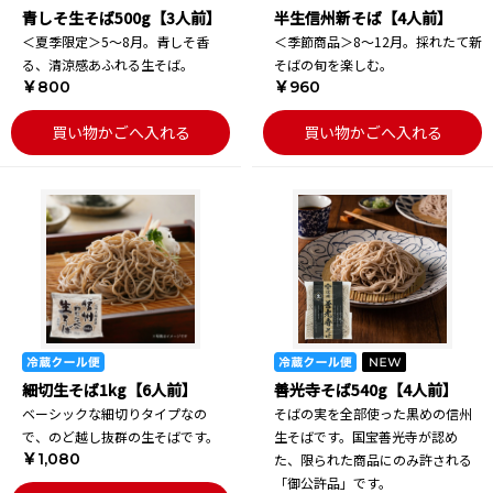
青しそ生そば500g【3人前】
半生信州新そば【4人前】
＜夏季限定＞5～8月。青しそ香
＜季節商品＞8～12月。採れたて新
る、清涼感あふれる生そば。
そばの旬を楽しむ。
￥800
￥960
買い物かごへ入れる
買い物かごへ入れる
細切生そば1kg【6人前】
善光寺そば540g【4人前】
ベーシックな細切りタイプなの
そばの実を全部使った黒めの信州
で、のど越し抜群の生そばです。
生そばです。国宝善光寺が認め
￥1,080
た、限られた商品にのみ許される
「御公許品」です。