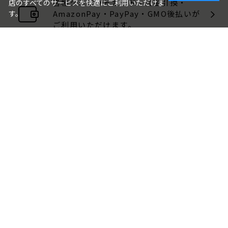
各種クレジットカード・代金引換・
店のすべてのサービスを快適にご利用いただけま
AmazonPay・PayPay・GMO後払いが
す。
ご利用いただけます。
包装・のしについて
ギフト品は、包装・のしをお付けでき
ます。
ご注文画面でお選びください。
ご利用ガイド
よくある質問