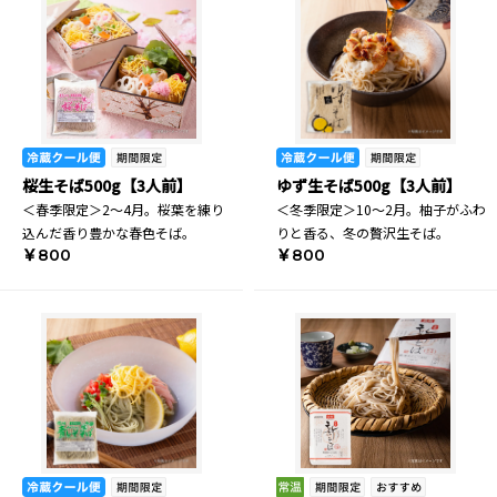
桜生そば500g【3人前】
ゆず生そば500g【3人前】
＜春季限定＞2～4月。桜葉を練り
＜冬季限定＞10～2月。柚子がふわ
込んだ香り豊かな春色そば。
りと香る、冬の贅沢生そば。
￥800
￥800