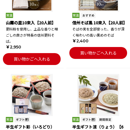
山霧の里10束入【20人前】
信州そば黒 10束入【20人前】
更科粉を使用し、上品な香りと喉
そばの実を全部使った、香りが深
ごしの良さが特長の信州更科そ
く味わいの高い黒めのそば
￥2,400
ば。
￥2,950
買い物かごへ入れる
買い物かごへ入れる
半生ギフト彩（いろどり）
半生ギフト涼（りょう）【6