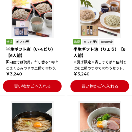
半生ギフト彩（いろどり）
半生ギフト涼（りょう）【6
【6人前】
人前】
国内産そば使用。だし香るつゆと
＜夏季限定＞青しそそばと信州そ
ごまくるみつゆの二種で味わう。
ばを二種のつゆで味わうセット。
￥3,240
￥3,240
買い物かごへ入れる
買い物かごへ入れる