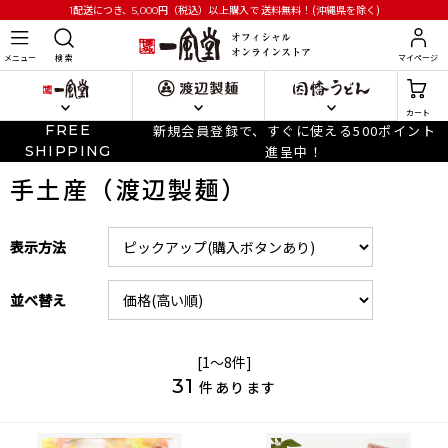
円
（税込）以上購入で
送料無料！(沖縄県を除く)
1配送につき、5,000
メニュー
検 索
マイページ
カート
FREE
新規会員登録で、すぐに使える500ポイント
SHIPPING
進呈中！
手土産（渡辺製麺）
表示方法
並べ替え
[1～8件]
31
件あります