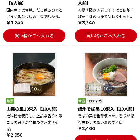
【6人前】
人前】
国内産そば使用。だし香るつゆと
＜夏季限定＞青しそそばと信州そ
ごまくるみつゆの二種で味わう。
ばを二種のつゆで味わうセット。
￥3,240
￥3,240
買い物かごへ入れる
買い物かごへ入れる
山霧の里10束入【20人前】
信州そば黒 10束入【20人前】
更科粉を使用し、上品な香りと喉
そばの実を全部使った、香りが深
ごしの良さが特長の信州更科そ
く味わいの高い黒めのそば
￥2,400
ば。
￥2,950