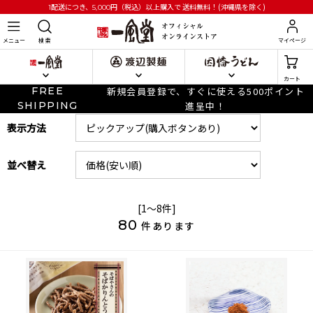
円
（税込）以上購入で
送料無料！(沖縄県を除く)
1配送につき、5,000
メニュー
検 索
マイページ
カート
FREE
新規会員登録で、すぐに使える500ポイント
SHIPPING
進呈中！
表示方法
並べ替え
[1～8件]
80
件あります