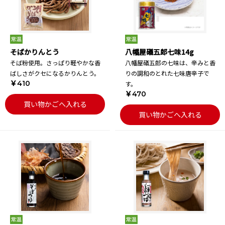
そばかりんとう
八幡屋礒五郎七味14g
そば粉使用。さっぱり軽やかな香
八幡屋礒五郎の七味は、辛みと香
ばしさがクセになるかりんとう。
りの調和のとれた七味唐辛子で
￥410
す。
￥470
買い物かごへ入れる
買い物かごへ入れる