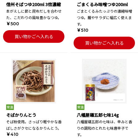
信州そばつゆ200ml 3倍濃縮
ごまくるみ味噌つゆ200ml
本がえしに節と昆布だしを合わせ
ごまとくるみたっぷりの濃縮味噌
た、こだわりの風味豊かなつゆ。
つゆ。麺やサラダに幅広く使えま
￥500
す。
￥510
買い物かごへ入れる
買い物かごへ入れる
そばかりんとう
八幡屋礒五郎七味14g
そば粉使用。さっぱり軽やかな香
八幡屋礒五郎の七味は、辛みと香
ばしさがクセになるかりんとう。
りの調和のとれた七味唐辛子で
￥410
す。