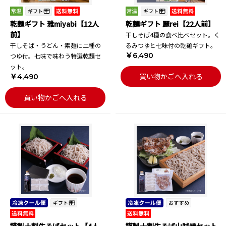
乾麺ギフト 雅miyabi【12人
乾麺ギフト 麗rei【22人前】
前】
干しそば4種の食べ比べセット。く
干しそば・うどん・素麺に二種の
るみつゆと七味付の乾麺ギフト。
￥6,490
つゆ付。七味で味わう特選乾麺セ
ット。
買い物かごへ入れる
￥4,490
買い物かごへ入れる