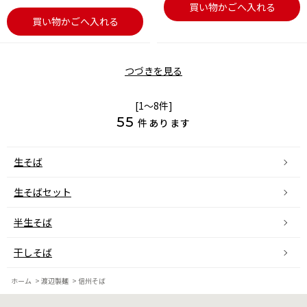
買い物かごへ入れる
買い物かごへ入れる
つづきを見る
[1～8件]
55
件あります
生そば
生そばセット
半生そば
干しそば
ホーム
>
渡辺製麺
>
信州そば