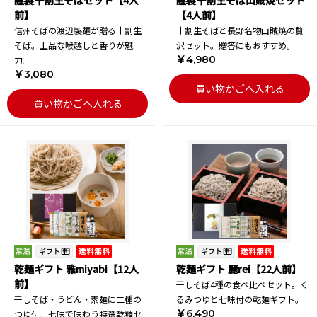
謹製十割生そばセット【4人
謹製十割生そば山賊焼セット
前】
【4人前】
信州そばの渡辺製麺が贈る十割生
十割生そばと長野名物山賊焼の贅
そば。上品な喉越しと香りが魅
沢セット。贈答にもおすすめ。
￥4,980
力。
￥3,080
買い物かごへ入れる
買い物かごへ入れる
乾麺ギフト 雅miyabi【12人
乾麺ギフト 麗rei【22人前】
前】
干しそば4種の食べ比べセット。く
干しそば・うどん・素麺に二種の
るみつゆと七味付の乾麺ギフト。
￥6,490
つゆ付。七味で味わう特選乾麺セ