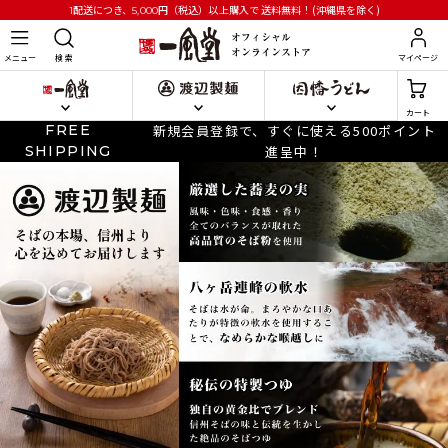
円
（税込）以上購入で
送料無料！(沖縄県を除く)
1配送につき、5,000
メニュー
検 索
マイページ
カート
FREE
新規会員登録で、すぐに使える500ポイント
SHIPPING
進呈中！