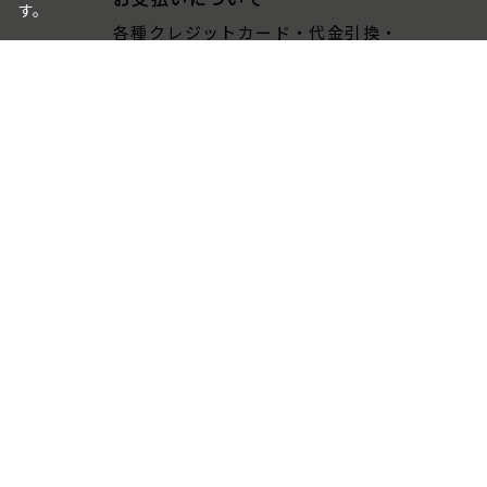
す。
各種クレジットカード・代金引換・
AmazonPay・PayPay・GMO後払いが
ご利用いただけます。
包装・のしについて
ギフト品は、包装・のしをお付けでき
ます。
ご注文画面でお選びください。
ご利用ガイド
よくある質問