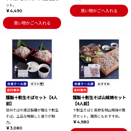
ット。
買い物かごへ入れる
￥4,490
買い物かごへ入れる
謹製十割生そばセット【4人
謹製十割生そば山賊焼セット
前】
【4人前】
信州そばの渡辺製麺が贈る十割生
十割生そばと長野名物山賊焼の贅
そば。上品な喉越しと香りが魅
沢セット。贈答にもおすすめ。
￥4,980
力。
￥3,080