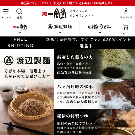
円
（税込）以上購入で
送料無料！(沖縄県を除く)
1配送につき、5,000
メニュー
検 索
マイページ
カート
FREE
新規会員登録で、すぐに使える500ポイント
SHIPPING
進呈中！