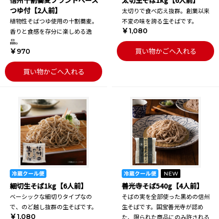
信州十割蕎麦プラントベース
太切生そば1kg【6人前】
つゆ付【2人前】
太切りで食べ応え抜群。創業以来
植物性そばつゆ使用の十割蕎麦。
不変の味を誇る生そばです。
￥1,080
香りと食感を存分に楽しめる逸
品。
買い物かごへ入れる
￥970
買い物かごへ入れる
細切生そば1kg【6人前】
善光寺そば540g【4人前】
ベーシックな細切りタイプなの
そばの実を全部使った黒めの信州
で、のど越し抜群の生そばです。
生そばです。国宝善光寺が認め
￥1,080
た、限られた商品にのみ許される