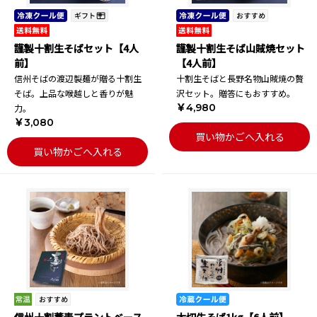
謹製十割生そばセット【4人
謹製十割生そば山賊焼セット
前】
【4人前】
信州そばの渡辺製麺が贈る十割生
十割生そばと長野名物山賊焼の贅
そば。上品な喉越しと香りが魅
沢セット。贈答にもおすすめ。
￥4,980
力。
￥3,080
買い物かごへ入れる
買い物かごへ入れる