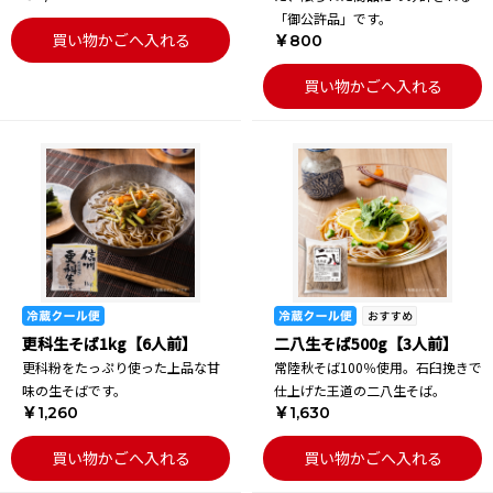
「御公許品」です。
買い物かごへ入れる
￥800
買い物かごへ入れる
更科生そば1kg【6人前】
二八生そば500g【3人前】
更科粉をたっぷり使った上品な甘
常陸秋そば100％使用。石臼挽きで
味の生そばです。
仕上げた王道の二八生そば。
￥1,260
￥1,630
買い物かごへ入れる
買い物かごへ入れる