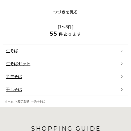
つづきを見る
[1～8件]
55
件あります
生そば
生そばセット
半生そば
干しそば
ホーム
>
渡辺製麺
>
信州そば
SHOPPING GUIDE