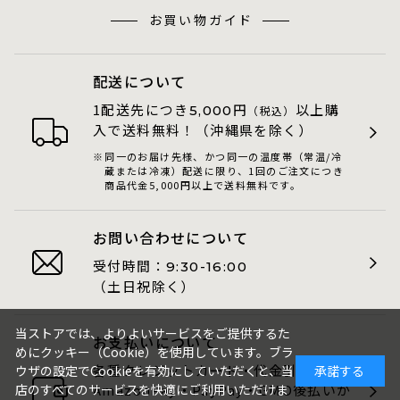
お買い物ガイド
配送について
1配送先につき
円
以上購
5,000
（税込）
入で送料無料！（沖縄県を除く）
同一のお届け先様、かつ同一の温度帯（常温/冷
蔵または冷凍）配送に限り、1回のご注文につき
商品代金5,000円以上で送料無料です。
お問い合わせについて
受付時間：
9:30-16:00
（土日祝除く）
当ストアでは、よりよいサービスをご提供するた
お支払いについて
めにクッキー（Cookie）を使用しています。ブラ
各種クレジットカード・代金引換・
ウザの設定でCookieを有効にしていただくと、当
承諾する
店のすべてのサービスを快適にご利用いただけま
AmazonPay・PayPay・GMO後払いが