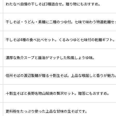
わたなべ自慢の干しそば3種詰合せ。贈り物にもおすすめ。
0
干しそば・うどん・素麺に二種のつゆ付。七味で味わう特選乾麺セ
0
干しそば4種の食べ比べセット。くるみつゆと七味付の乾麺ギフト
0
濃厚な魚介スープと醤油がマッチした和風しょうゆ味。
0
信州そばの渡辺製麺が贈る十割生そば。上品な喉越しと香りが魅力
0
十割生そばと長野名物山賊焼の贅沢セット。贈答にもおすすめ。
0
更科粉をたっぷり使った上品な甘味の生そばです。
0