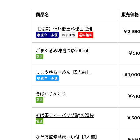
商品名
販売価格
【冷凍】信州郷土料理山賊焼
￥2,98
ごまくるみ味噌つゆ200ml
￥51
しょうゆらーめん【5人前】
￥1,00
そばかりんとう
￥41
そば茶ティーバッグ8g×20袋
￥68
なだ万監修蕎麦つゆ付【2人前】
￥66