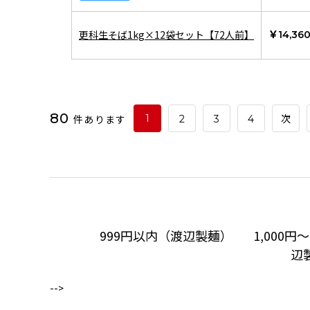
更科生そば1kg×12袋セット【72人前】
￥14,36
80
件あります
1
2
3
4
次
999円以内（渡辺製麺）
1,000円
辺
-->