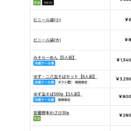
ビニール袋(小)
￥
ビニール袋(大)
￥
みそらーめん【5人前】
￥1,34
ゆず・二八生そばセット【6人前】
￥3,29
ゆず生そば500g【3人前】
￥80
安曇野本わさび30g
￥28