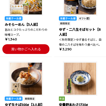
みそらーめん【5人前】
ゆず・二八生そばセット【6
旨みとコクたっぷりのこだわりの
人前】
味噌スープ。
￥1,340
＜秋冬限定＞ゆず香るそばと、自
慢の二八そばを味わう食べ比べ。
買い物かごへ入れる
￥3,290
ゆず生そば500g【3人前】
安曇野本わさび30g