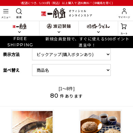
円
（税込）以上購入で
送料無料！(沖縄県を除く)
1配送につき、5,000
メニュー
検 索
マイページ
カート
FREE
新規会員登録で、すぐに使える500ポイント
SHIPPING
進呈中！
表示方法
並べ替え
[1～8件]
80
件あります