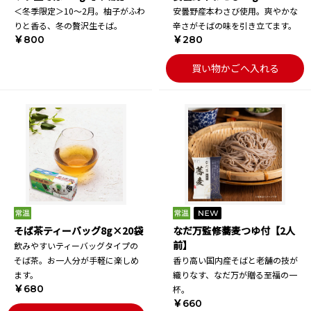
＜冬季限定＞10～2月。柚子がふわ
安曇野産本わさび使用。爽やかな
りと香る、冬の贅沢生そば。
辛さがそばの味を引き立てます。
￥800
￥280
買い物かごへ入れる
そば茶ティーバッグ8g×20袋
なだ万監修蕎麦つゆ付【2人
前】
飲みやすいティーバッグタイプの
そば茶。お一人分が手軽に楽しめ
香り高い国内産そばと老舗の技が
ます。
織りなす、なだ万が贈る至福の一
￥680
杯。
￥660