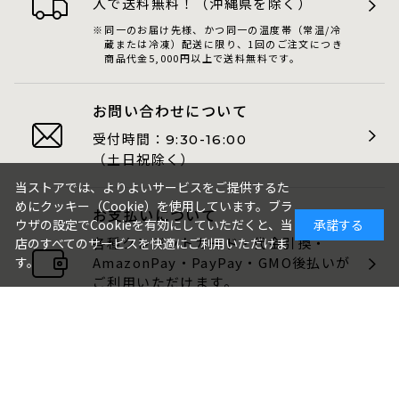
入で送料無料！（沖縄県を除く）
同一のお届け先様、かつ同一の温度帯（常温/冷
蔵または冷凍）配送に限り、1回のご注文につき
商品代金5,000円以上で送料無料です。
お問い合わせについて
受付時間：
9:30-16:00
（土日祝除く）
当ストアでは、よりよいサービスをご提供するた
めにクッキー（Cookie）を使用しています。ブラ
お支払いについて
ウザの設定でCookieを有効にしていただくと、当
承諾する
各種クレジットカード・代金引換・
店のすべてのサービスを快適にご利用いただけま
AmazonPay・PayPay・GMO後払いが
す。
ご利用いただけます。
包装・のしについて
ギフト品は、包装・のしをお付けでき