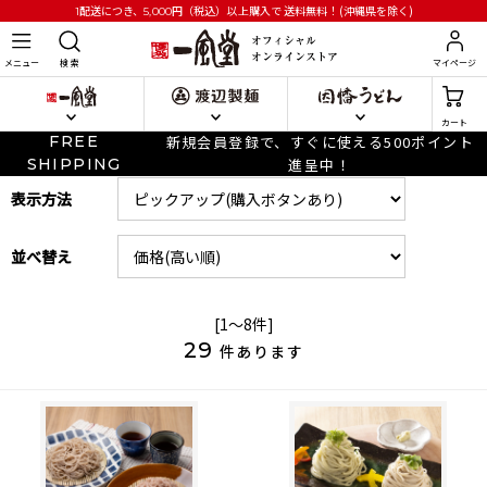
円
（税込）以上購入で
送料無料！(沖縄県を除く)
1配送につき、5,000
メニュー
検 索
マイページ
カート
FREE
新規会員登録で、すぐに使える500ポイント
SHIPPING
進呈中！
表示方法
並べ替え
[1～8件]
29
件あります