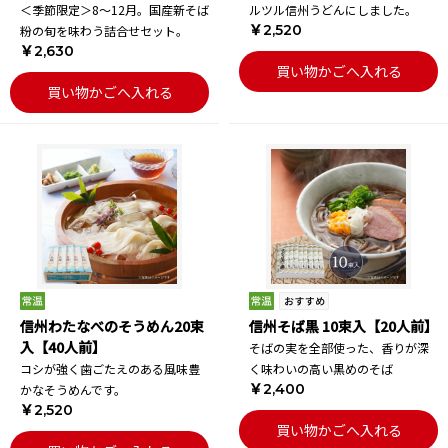
＜季節限定＞8～12月。国産新そば
ルツル信州うどんにしました。
￥2,520
粉の旬を味わう詰合せセット。
￥2,630
買い物かごへ入れる
買い物かごへ入れる
信州わたなべのそうめん20束
信州そば黒 10束入【20人前】
入【40人前】
そばの実を全部使った、香りが深
コシが強く歯ごたえのある風味豊
く味わいの高い黒めのそば
￥2,400
かなそうめんです。
￥2,520
買い物かごへ入れる