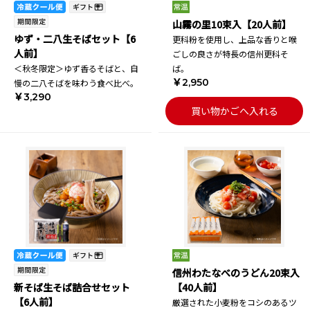
山霧の里10束入【20人前】
ゆず・二八生そばセット【6
更科粉を使用し、上品な香りと喉
人前】
ごしの良さが特長の信州更科そ
＜秋冬限定＞ゆず香るそばと、自
ば。
￥2,950
慢の二八そばを味わう食べ比べ。
￥3,290
買い物かごへ入れる
信州わたなべのうどん20束入
新そば生そば詰合せセット
【40人前】
【6人前】
厳選された小麦粉をコシのあるツ