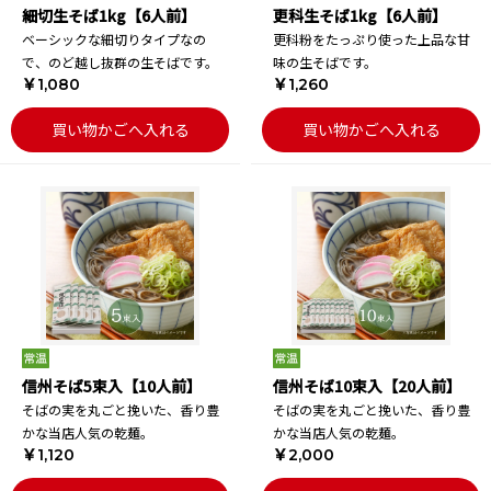
細切生そば1kg【6人前】
更科生そば1kg【6人前】
ベーシックな細切りタイプなの
更科粉をたっぷり使った上品な甘
で、のど越し抜群の生そばです。
味の生そばです。
￥1,080
￥1,260
買い物かごへ入れる
買い物かごへ入れる
信州そば5束入【10人前】
信州そば10束入【20人前】
そばの実を丸ごと挽いた、香り豊
そばの実を丸ごと挽いた、香り豊
かな当店人気の乾麺。
かな当店人気の乾麺。
￥1,120
￥2,000