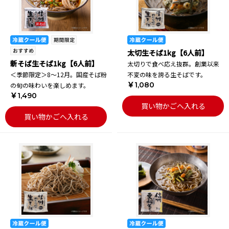
太切生そば1kg【6人前】
新そば生そば1kg【6人前】
太切りで食べ応え抜群。創業以来
＜季節限定＞8～12月。国産そば粉
不変の味を誇る生そばです。
￥1,080
の旬の味わいを楽しめます。
￥1,490
買い物かごへ入れる
買い物かごへ入れる