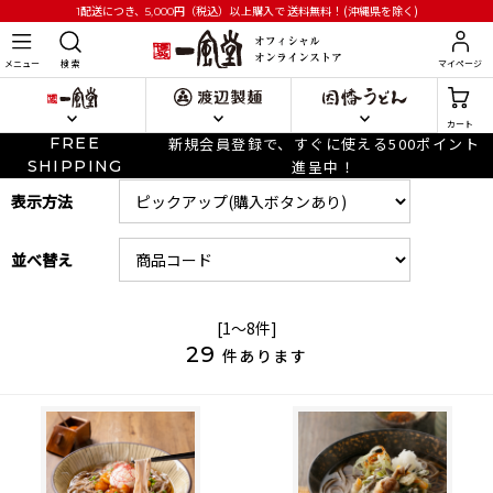
円
（税込）以上購入で
送料無料！(沖縄県を除く)
1配送につき、5,000
メニュー
検 索
マイページ
カート
FREE
新規会員登録で、すぐに使える500ポイント
SHIPPING
進呈中！
表示方法
並べ替え
[1～8件]
29
件あります