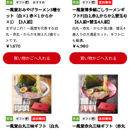
一風堂おみやげラーメン3種セ
一風堂博多絹ごしラーメンギ
ット（白×1 赤×1 からか
フトF(白2,赤2,からか2,替玉4)
×1）【3人前】
【6人前+替玉4人前】
まずはこれ！一風堂を代表する白
白丸・赤丸・からか各2食、替玉4
丸・赤丸・からかを揃えた3食セッ
食入りの大満足セット。ギフトに
トです。
も最適。
￥1,670
￥4,980
買い物かごへ入れる
買い物かごへ入れる
一風堂白丸三昧ギフト（白丸
一風堂赤丸三昧ギフト（赤丸