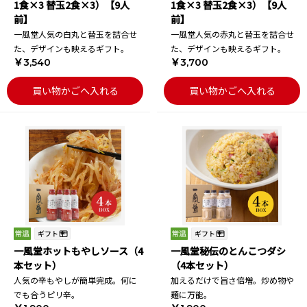
1食×3 替玉2食×3）【9人
1食×3 替玉2食×3）【9人
前】
前】
一風堂人気の白丸と替玉を詰合せ
一風堂人気の赤丸と替玉を詰合せ
た、デザインも映えるギフト。
た、デザインも映えるギフト。
￥3,540
￥3,700
買い物かごへ入れる
買い物かごへ入れる
一風堂ホットもやしソース（4
一風堂秘伝のとんこつダシ
本セット）
（4本セット）
人気の辛もやしが簡単完成。何に
加えるだけで旨さ倍増。炒め物や
でも合うピリ辛。
麺に万能。