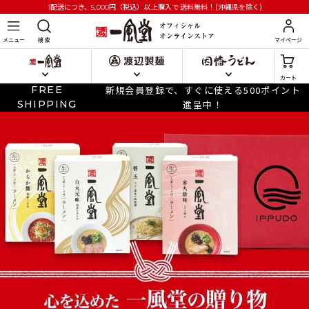
円
（税込）以上購入で
送料無料！(沖縄県を除く)
1配送につき、5,000
メニュー
検 索
マイページ
カート
FREE
新規会員登録で、すぐに使える500ポイント
SHIPPING
進呈中！