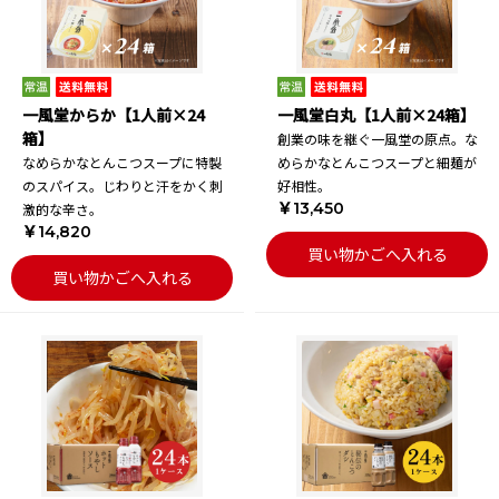
一風堂からか【1人前×24
一風堂白丸【1人前×24箱】
箱】
創業の味を継ぐ一風堂の原点。な
なめらかなとんこつスープに特製
めらかなとんこつスープと細麺が
のスパイス。じわりと汗をかく刺
好相性。
￥13,450
激的な辛さ。
￥14,820
買い物かごへ入れる
買い物かごへ入れる