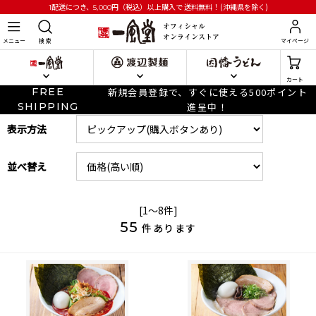
円
（税込）以上購入で
送料無料！(沖縄県を除く)
1配送につき、5,000
メニュー
検 索
マイページ
カート
FREE
新規会員登録で、すぐに使える500ポイント
SHIPPING
進呈中！
表示方法
並べ替え
[1～8件]
55
件あります