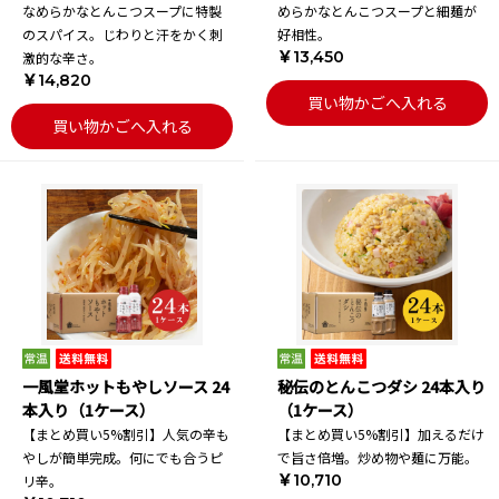
なめらかなとんこつスープに特製
めらかなとんこつスープと細麺が
のスパイス。じわりと汗をかく刺
好相性。
￥13,450
激的な辛さ。
￥14,820
買い物かごへ入れる
買い物かごへ入れる
一風堂ホットもやしソース 24
秘伝のとんこつダシ 24本入り
本入り（1ケース）
（1ケース）
【まとめ買い5%割引】人気の辛も
【まとめ買い5%割引】加えるだけ
やしが簡単完成。何にでも合うピ
で旨さ倍増。炒め物や麺に万能。
￥10,710
リ辛。