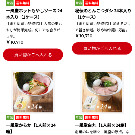
一風堂ホットもやしソース 24
秘伝のとんこつダシ 24本入り
本入り（1ケース）
（1ケース）
【まとめ買い5%割引】人気の辛も
【まとめ買い5%割引】加えるだけ
やしが簡単完成。何にでも合うピ
で旨さ倍増。炒め物や麺に万能。
￥10,710
リ辛。
￥10,710
買い物かごへ入れる
買い物かごへ入れる
一風堂からか【1人前×24
一風堂白丸【1人前×24箱】
箱】
創業の味を継ぐ一風堂の原点。な