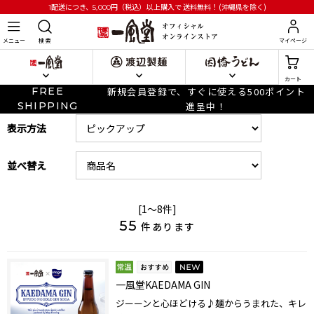
円
（税込）以上購入で
送料無料！(沖縄県を除く)
1配送につき、5,000
メニュー
検 索
マイページ
カート
FREE
新規会員登録で、すぐに使える500ポイント
SHIPPING
進呈中！
表示方法
並べ替え
[1～8件]
55
件あります
一風堂KAEDAMA GIN
ジーーンと心ほどける♪麺からうまれた、キレ