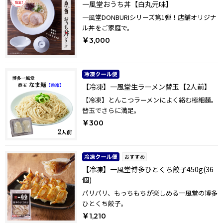
一風堂おうち丼【白丸元味】
一風堂DONBURIシリーズ第1弾！店舗オリジナ
ル丼をご家庭で。
￥3,000
【冷凍】一風堂生ラーメン替玉【2人前】
【冷凍】とんこつラーメンによく絡む極細麺。
替玉でさらに満足。
￥300
【冷凍】一風堂博多ひとくち餃子450g(36
個)
パリパリ、もっちもちが楽しめる一風堂の博多
ひとくち餃子。
￥1,210