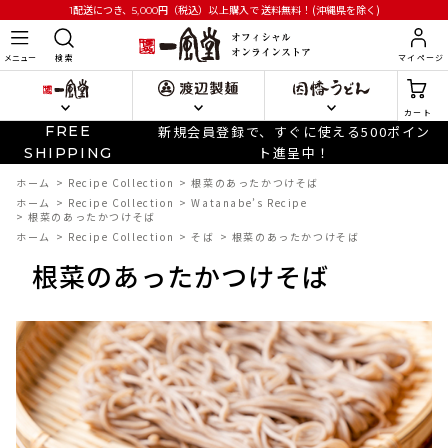
円
（税込）以上購入で
送料無料！(沖縄県を除く)
1配送につき、5,000
メニュー
検 索
マイページ
カート
FREE
新規会員登録で、すぐに使える500ポイン
ト進呈中！
SHIPPING
ホーム
>
Recipe Collection
>
根菜のあったかつけそば
ホーム
>
Recipe Collection
>
Watanabe’s Recipe
>
根菜のあったかつけそば
ホーム
>
Recipe Collection
>
そば
>
根菜のあったかつけそば
根菜のあったかつけそば