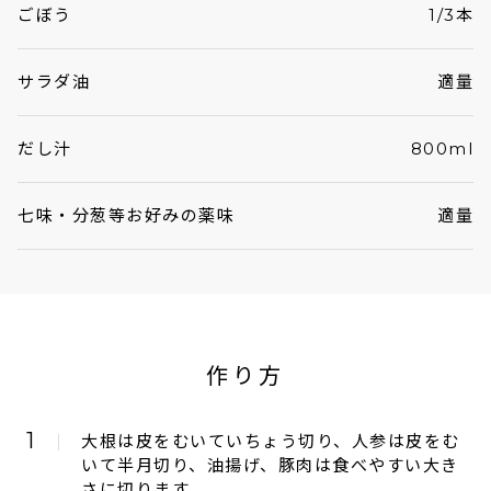
ごぼう
1/3本
サラダ油
適量
だし汁
800ml
七味・分葱等お好みの薬味
適量
作り方
1
大根は皮をむいていちょう切り、人参は皮をむ
いて半月切り、油揚げ、豚肉は食べやすい大き
さに切ります。