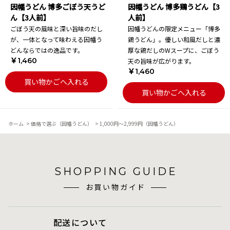
因幡うどん 博多ごぼう天うど
因幡うどん 博多鶏うどん【3
ん【3人前】
人前】
ごぼう天の風味と深い旨味のだし
因幡うどんの限定メニュー「博多
が、一体となって味わえる因幡う
鶏うどん」。優しい和風だしと濃
どんならではの逸品です。
厚な鶏だしのWスープに、ごぼう
￥1,460
天の旨味が広がります。
￥1,460
買い物かごへ入れる
買い物かごへ入れる
ホーム
>
価格で選ぶ（因幡うどん）
>
1,000円～2,999円（因幡うどん）
SHOPPING GUIDE
お買い物ガイド
配送について