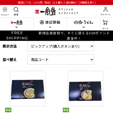
円
（税込）以上購入で
送料無料！(沖縄県を除く)
1配送につき、5,000
メニュー
検 索
マイページ
カート
FREE
新規会員登録で、すぐに使える500ポイント
SHIPPING
進呈中！
表示方法
並べ替え