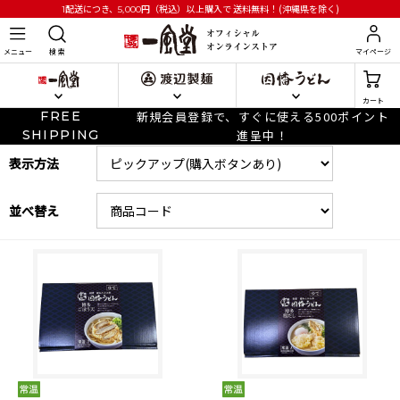
円
（税込）以上購入で
送料無料！(沖縄県を除く)
1配送につき、5,000
メニュー
検 索
マイページ
カート
FREE
新規会員登録で、すぐに使える500ポイント
SHIPPING
進呈中！
表示方法
並べ替え