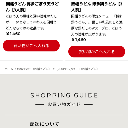
因幡うどん 博多ごぼう天うど
因幡うどん 博多鶏うどん【3
ん【3人前】
人前】
ごぼう天の風味と深い旨味のだし
因幡うどんの限定メニュー「博多
が、一体となって味わえる因幡う
鶏うどん」。優しい和風だしと濃
どんならではの逸品です。
厚な鶏だしのWスープに、ごぼう
￥1,460
天の旨味が広がります。
￥1,460
買い物かごへ入れる
買い物かごへ入れる
ホーム
>
価格で選ぶ（因幡うどん）
>
1,000円～2,999円（因幡うどん）
SHOPPING GUIDE
お買い物ガイド
配送について