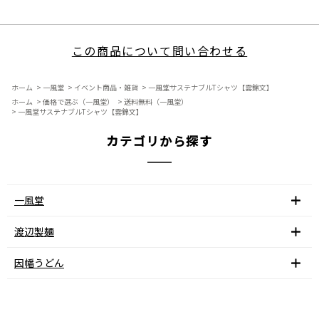
この商品について問い合わせる
ホーム
>
一風堂
>
イベント商品・雑貨
>
一風堂サステナブルTシャツ【雲錦文】
ホーム
>
価格で選ぶ（一風堂）
>
送料無料（一風堂）
>
一風堂サステナブルTシャツ【雲錦文】
カテゴリから探す
一風堂
渡辺製麺
因幡うどん