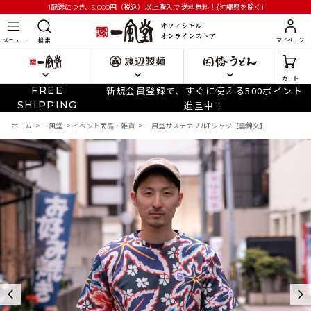
円
（税込）以上購入で
送料無料！(沖縄県を除く)
1配送につき、5,000
メニュー
検 索
マイページ
カート
FREE
新規会員登録で、すぐに使える500ポイント
SHIPPING
進呈中！
ホーム
>
一風堂
>
イベント商品・雑貨
>
一風堂サステナブルTシャツ【雲錦文】