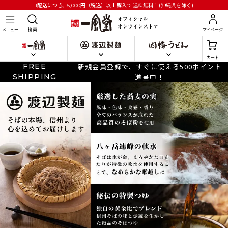
円
（税込）以上購入で
送料無料！(沖縄県を除く)
1配送につき、5,000
メニュー
検 索
マイページ
カート
FREE
新規会員登録で、すぐに使える500ポイント
SHIPPING
進呈中！