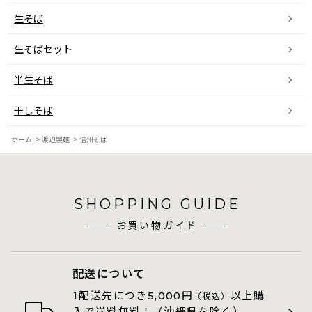
生そば
生そばセット
半生そば
干しそば
ホーム
>
渡辺製麺
>
信州そば
SHOPPING GUIDE
お買い物ガイド
配送について
1配送先につき
円
以上購
5,000
（税込）
入で送料無料！（沖縄県を除く）