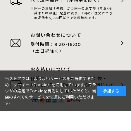
同一のお届け先様、かつ同一の温度帯（常温/冷
蔵または冷凍）配送に限り、1回のご注文につき
商品代金5,000円以上で送料無料です。
お問い合わせについて
受付時間：
9:30-16:00
（土日祝除く）
お支払いについて
各種クレジットカード・代金引換・
当ストアでは、よりよいサービスをご提供するた
めにクッキー（Cookie）を使用しています。ブラ
AmazonPay・PayPay・GMO後払いが
ウザの設定でCookieを有効にしていただくと、当
承諾する
ご利用いただけます。
店のすべてのサービスを快適にご利用いただけま
す。
包装・のしについて
ギフト品は、包装・のしをお付けでき