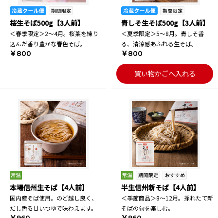
桜生そば500g【3人前】
青しそ生そば500g【3人前】
＜春季限定＞2～4月。桜葉を練り
＜夏季限定＞5～8月。青しそ香
込んだ香り豊かな春色そば。
る、清涼感あふれる生そば。
￥800
￥800
買い物かごへ入れる
本場信州生そば【4人前】
半生信州新そば【4人前】
国内産そば使用。のど越し良く、
＜季節商品＞8～12月。採れたて新
だし香る甘いつゆで味わえます。
そばの旬を楽しむ。