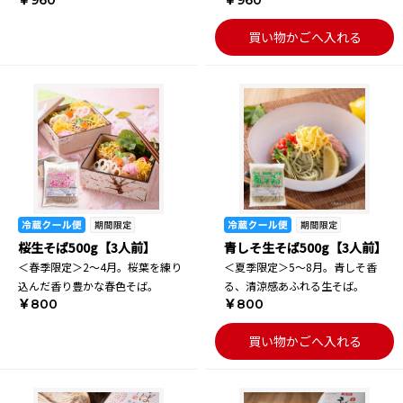
￥960
￥960
買い物かごへ入れる
桜生そば500g【3人前】
青しそ生そば500g【3人前】
＜春季限定＞2～4月。桜葉を練り
＜夏季限定＞5～8月。青しそ香
込んだ香り豊かな春色そば。
る、清涼感あふれる生そば。
￥800
￥800
買い物かごへ入れる