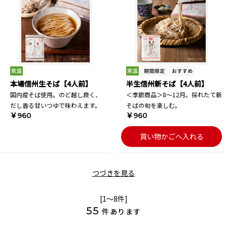
本場信州生そば【4人前】
半生信州新そば【4人前】
国内産そば使用。のど越し良く、
＜季節商品＞8～12月。採れたて新
だし香る甘いつゆで味わえます。
そばの旬を楽しむ。
￥960
￥960
買い物かごへ入れる
つづきを見る
[1～8件]
55
件あります