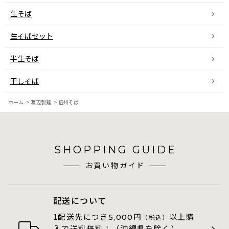
生そば
生そばセット
半生そば
干しそば
ホーム
>
渡辺製麺
>
信州そば
SHOPPING GUIDE
お買い物ガイド
配送について
1配送先につき
円
以上購
5,000
（税込）
入で送料無料！（沖縄県を除く）