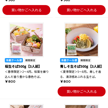
￥960
￥960
買い物かごへ入れる
買い物かごへ入れる
桜生そば500g【3人前】
青しそ生そば500g【3人前】
＜春季限定＞2～4月。桜葉を練り
＜夏季限定＞5～8月。青しそ香
込んだ香り豊かな春色そば。
る、清涼感あふれる生そば。
￥800
￥800
買い物かごへ入れる