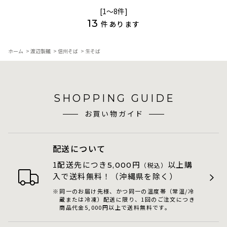
[1～8件]
13
件あります
ホーム
>
渡辺製麺
>
信州そば
>
生そば
SHOPPING GUIDE
お買い物ガイド
配送について
1配送先につき
円
以上購
5,000
（税込）
入で送料無料！（沖縄県を除く）
同一のお届け先様、かつ同一の温度帯（常温/冷
蔵または冷凍）配送に限り、1回のご注文につき
商品代金5,000円以上で送料無料です。