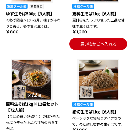
ゆず生そば500g【3人前】
更科生そば1kg【6人前】
＜冬季限定＞10～2月。柚子がふわ
更科粉をたっぷり使った上品な甘
りと香る、冬の贅沢生そば。
味の生そばです。
￥800
￥1,260
買い物かごへ入れる
更科生そば1kg×12袋セット
【72人前】
細切生そば1kg【6人前】
【まとめ買い5%割引】更科粉をた
ベーシックな細切りタイプなの
っぷり使った上品な甘味のある生
で、のど越し抜群の生そばです。
そば。