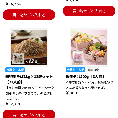
￥1,080
￥14,360
買い物かごへ入れる
買い物かごへ入れる
細切生そば1kg×12袋セット
桜生そば500g【3人前】
【72人前】
＜春季限定＞2～4月。桜葉を練り
【まとめ買い5%割引】ベーシック
込んだ香り豊かな春色そば。
￥800
な細切りタイプなので、のど越し
抜群です。
￥12,310
買い物かごへ入れる