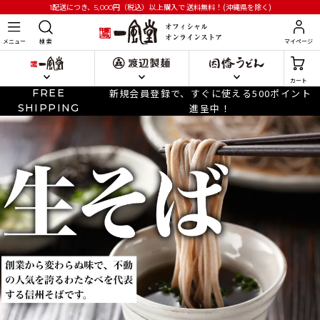
円
（税込）以上購入で
送料無料！(沖縄県を除く)
1配送につき、5,000
メニュー
検 索
マイページ
カート
FREE
新規会員登録で、すぐに使える500ポイント
SHIPPING
進呈中！