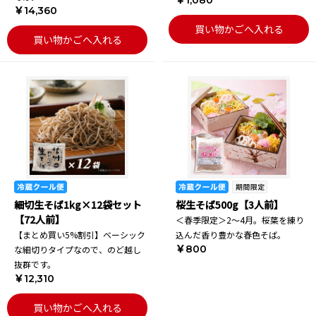
￥1,080
￥14,360
買い物かごへ入れる
買い物かごへ入れる
細切生そば1kg×12袋セット
桜生そば500g【3人前】
【72人前】
＜春季限定＞2～4月。桜葉を練り
【まとめ買い5%割引】ベーシック
込んだ香り豊かな春色そば。
￥800
な細切りタイプなので、のど越し
抜群です。
￥12,310
買い物かごへ入れる