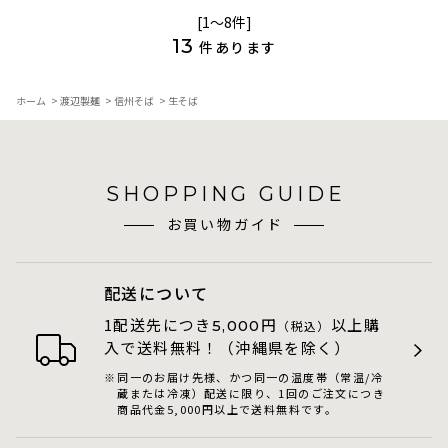
[1～8件]
13
件あります
ホーム
>
渡辺製麺
>
信州そば
>
生そば
SHOPPING GUIDE
お買い物ガイド
配送について
1配送先につき
円
以上購
5,000
（税込）
入で送料無料！（沖縄県を除く）
同一のお届け先様、かつ同一の温度帯（常温/冷
蔵または冷凍）配送に限り、1回のご注文につき
商品代金5,000円以上で送料無料です。