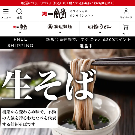
円
（税込）以上購入で
送料無料！(沖縄県を除く)
1配送につき、5,000
メニュー
検 索
マイページ
カート
FREE
新規会員登録で、すぐに使える500ポイント
SHIPPING
進呈中！