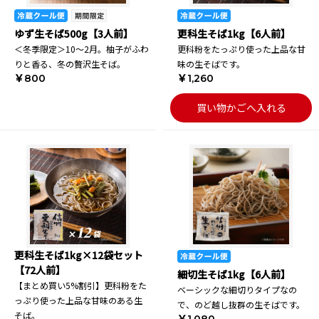
ゆず生そば500g【3人前】
更科生そば1kg【6人前】
＜冬季限定＞10～2月。柚子がふわ
更科粉をたっぷり使った上品な甘
りと香る、冬の贅沢生そば。
味の生そばです。
￥800
￥1,260
買い物かごへ入れる
更科生そば1kg×12袋セット
【72人前】
細切生そば1kg【6人前】
【まとめ買い5%割引】更科粉をた
ベーシックな細切りタイプなの
っぷり使った上品な甘味のある生
で、のど越し抜群の生そばです。
そば。