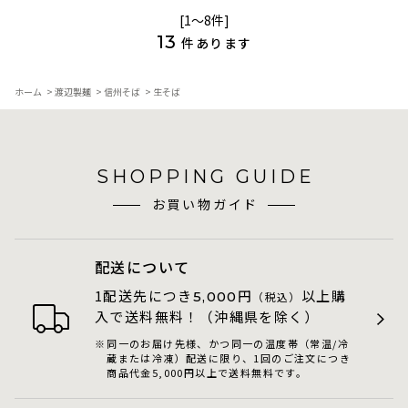
[1～8件]
13
件あります
ホーム
>
渡辺製麺
>
信州そば
>
生そば
SHOPPING GUIDE
お買い物ガイド
配送について
1配送先につき
円
以上購
5,000
（税込）
入で送料無料！（沖縄県を除く）
同一のお届け先様、かつ同一の温度帯（常温/冷
蔵または冷凍）配送に限り、1回のご注文につき
商品代金5,000円以上で送料無料です。