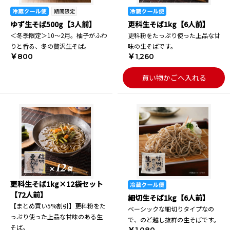
ゆず生そば500g【3人前】
更科生そば1kg【6人前】
＜冬季限定＞10～2月。柚子がふわ
更科粉をたっぷり使った上品な甘
りと香る、冬の贅沢生そば。
味の生そばです。
￥800
￥1,260
買い物かごへ入れる
更科生そば1kg×12袋セット
【72人前】
細切生そば1kg【6人前】
【まとめ買い5%割引】更科粉をた
ベーシックな細切りタイプなの
っぷり使った上品な甘味のある生
で、のど越し抜群の生そばです。
そば。