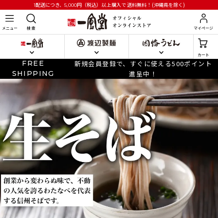
円
（税込）以上購入で
送料無料！(沖縄県を除く)
1配送につき、5,000
メニュー
検 索
マイページ
カート
FREE
新規会員登録で、すぐに使える500ポイント
SHIPPING
進呈中！