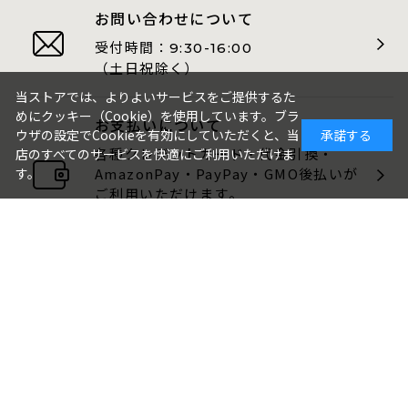
お問い合わせについて
受付時間：
9:30-16:00
（土日祝除く）
当ストアでは、よりよいサービスをご提供するた
めにクッキー（Cookie）を使用しています。ブラ
お支払いについて
ウザの設定でCookieを有効にしていただくと、当
承諾する
各種クレジットカード・代金引換・
店のすべてのサービスを快適にご利用いただけま
す。
AmazonPay・PayPay・GMO後払いが
ご利用いただけます。
包装・のしについて
ギフト品は、包装・のしをお付けでき
ます。
ご注文画面でお選びください。