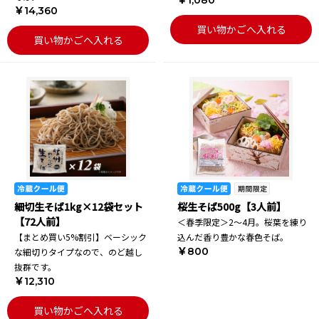
￥1,080
￥14,360
買い物かごへ入れる
買い物かごへ入れる
細切生そば1kg×12袋セット
桜生そば500g【3人前】
【72人前】
＜春季限定＞2～4月。桜葉を練り
【まとめ買い5%割引】ベーシック
込んだ香り豊かな春色そば。
￥800
な細切りタイプなので、のど越し
抜群です。
￥12,310
買い物かごへ入れる