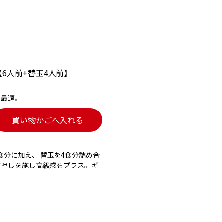
【6人前+替玉4人前】
も最適。
買い物かごへ入れる
分に加え、 替玉を4食分詰め合
箔押しを施し高級感をプラス。ギ