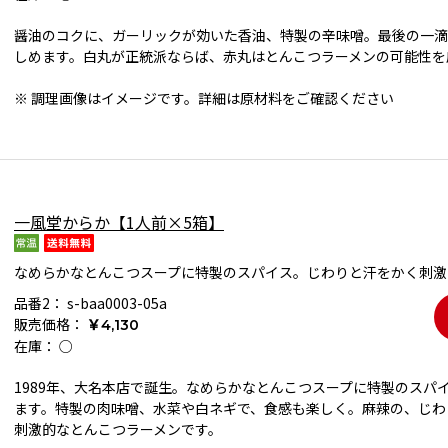
醤油のコクに、ガーリックが効いた香油、特製の辛味噌。最後の一滴
しめます。白丸が正統派ならば、赤丸はとんこつラーメンの可能性を
※ 調理画像はイメージです。詳細は原材料をご確認ください
一風堂からか【1人前×5箱】
なめらかなとんこつスープに特製のスパイス。じわりと汗をかく刺激
品番2：
s-baa0003-05a
販売価格：
￥4,130
在庫：
○
1989年、大名本店で誕生。なめらかなとんこつスープに特製のスパ
ます。特製の肉味噌、水菜や白ネギで、食感も楽しく。麻辣の、じわ
刺激的なとんこつラーメンです。