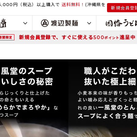
円（税込）
以上購入で
送料無料！
(沖縄県を
,000
新規会員登
新規会員登録で、すぐに使える
進呈中
500
期間限定
ポイント