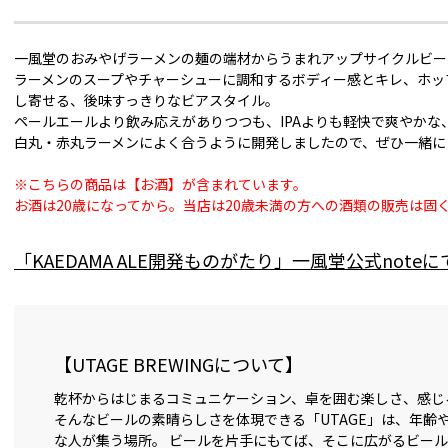
一風堂のおみやげラーメンの麺の端材からうまれアップサイクルビー
ラーメンのスープやチャーシューに調和するボディー感とキレ、ホッ
し寄せる、後味すっきりなビアスタイル。
ペールエールより飲み応えがありつつも、IPAよりも軽快で爽やかな
白丸・赤丸ラーメンによく合うように開発しましたので、ぜひ一緒に
※こちらの商品は【お酒】が含まれています。
お酒は20歳になってから。当店は20歳未満の方への酒類の販売は固
「KAEDAMA ALE開発ものがたり」一風堂公式note
【UTAGE BREWINGについて】
乾杯からはじまるコミュニケーション、卓を囲む楽しさ、感じ
そんなビールの素晴らしさを体現できる「UTAGE」は、年齢
な人が集う場所。 ビールを片手にもてば、そこに広がるビー