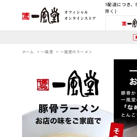
1配送につき、5
除く)
ホーム
>
一風堂
>
一風堂のラーメン