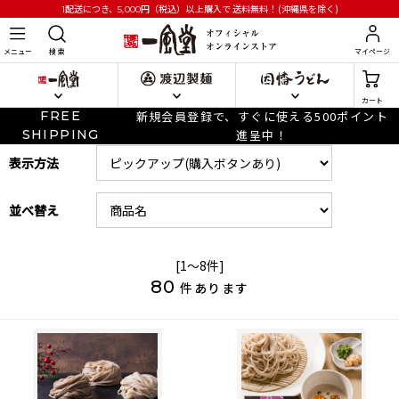
円
（税込）以上購入で
送料無料！(沖縄県を除く)
1配送につき、5,000
メニュー
検 索
マイページ
カート
FREE
新規会員登録で、すぐに使える500ポイント
SHIPPING
進呈中！
表示方法
並べ替え
[1～8件]
80
件あります