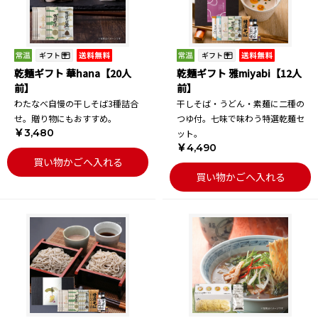
乾麺ギフト 華hana【20人
乾麺ギフト 雅miyabi【12人
前】
前】
わたなべ自慢の干しそば3種詰合
干しそば・うどん・素麺に二種の
せ。贈り物にもおすすめ。
つゆ付。七味で味わう特選乾麺セ
￥3,480
ット。
￥4,490
買い物かごへ入れる
買い物かごへ入れる