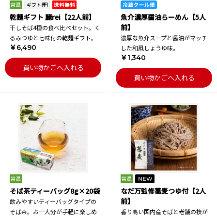
乾麺ギフト 麗rei【22人前】
魚介濃厚醤油らーめん【5人
前】
干しそば4種の食べ比べセット。く
るみつゆと七味付の乾麺ギフト。
濃厚な魚介スープと醤油がマッチ
￥6,490
した和風しょうゆ味。
￥1,340
買い物かごへ入れる
買い物かごへ入れる
そば茶ティーバッグ8g×20袋
なだ万監修蕎麦つゆ付【2人
前】
飲みやすいティーバッグタイプの
そば茶。お一人分が手軽に楽しめ
香り高い国内産そばと老舗の技が