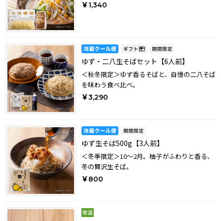
￥1,340
ゆず・二八生そばセット【6人前】
＜秋冬限定＞ゆず香るそばと、自慢の二八そば
を味わう食べ比べ。
￥3,290
ゆず生そば500g【3人前】
＜冬季限定＞10～2月。柚子がふわりと香る、
冬の贅沢生そば。
￥800