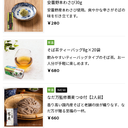
安曇野本わさび30g
安曇野産本わさび使用。爽やかな辛さがそばの
味を引き立てます。
￥280
そば茶ティーバッグ8g×20袋
飲みやすいティーバッグタイプのそば茶。お一
人分が手軽に楽しめます。
￥680
なだ万監修蕎麦つゆ付【2人前】
香り高い国内産そばと老舗の技が織りなす、な
だ万が贈る至福の一杯。
￥660