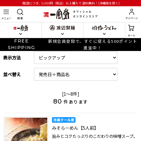
円
（税込）以上購入で
送料無料！(沖縄県を除く)
1配送につき、5,000
メニュー
検 索
マイページ
カート
FREE
新規会員登録で、すぐに使える500ポイント
SHIPPING
進呈中！
表示方法
並べ替え
[1～8件]
80
件あります
みそらーめん【5人前】
旨みとコクたっぷりのこだわりの味噌スープ。