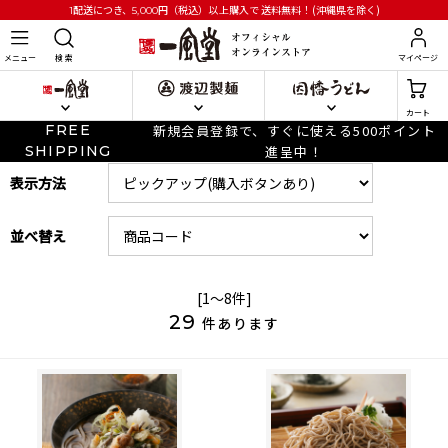
円
（税込）以上購入で
送料無料！(沖縄県を除く)
1配送につき、5,000
メニュー
検 索
マイページ
カート
FREE
新規会員登録で、すぐに使える500ポイント
SHIPPING
進呈中！
表示方法
並べ替え
[1～8件]
29
件あります