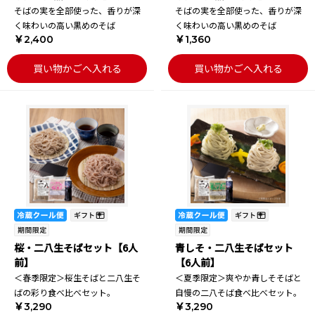
そばの実を全部使った、香りが深
そばの実を全部使った、香りが深
く味わいの高い黒めのそば
く味わいの高い黒めのそば
￥2,400
￥1,360
買い物かごへ入れる
買い物かごへ入れる
桜・二八生そばセット【6人
青しそ・二八生そばセット
前】
【6人前】
＜春季限定＞桜生そばと二八生そ
＜夏季限定＞爽やか青しそそばと
ばの彩り食べ比べセット。
自慢の二八そば食べ比べセット。
￥3,290
￥3,290