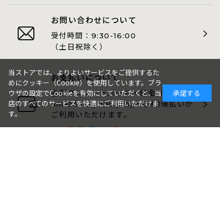
お問い合わせについて
受付時間：
9:30-16:00
（土日祝除く）
当ストアでは、よりよいサービスをご提供するた
お支払いについて
めにクッキー（Cookie）を使用しています。ブラ
各種クレジットカード・代金引換・
ウザの設定でCookieを有効にしていただくと、当
承諾する
AmazonPay・PayPay・GMO後払いが
店のすべてのサービスを快適にご利用いただけま
す。
ご利用いただけます。
包装・のしについて
ギフト品は、包装・のしをお付けでき
ます。
ご注文画面でお選びください。