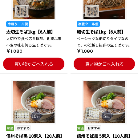
太切生そば1kg【6人前】
細切生そば1kg【6人前】
太切りで食べ応え抜群。創業以来
ベーシックな細切りタイプなの
不変の味を誇る生そばです。
で、のど越し抜群の生そばです。
￥1,080
￥1,080
買い物かごへ入れる
買い物かごへ入れる
信州そば黒 10束入【20人前】
信州そば黒 5束入【10人前】