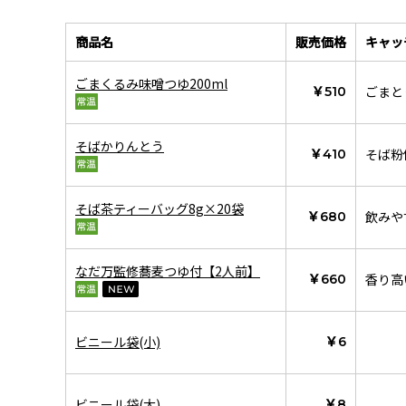
商品名
販売価格
キャッ
ごまくるみ味噌つゆ200ml
ごまと
￥510
そばかりんとう
そば粉
￥410
そば茶ティーバッグ8g×20袋
飲みや
￥680
なだ万監修蕎麦つゆ付【2人前】
香り高
￥660
ビニール袋(小)
￥6
ビニール袋(大)
￥8