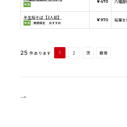
八幡屋
￥470
半生桜そば【3人前】
桜葉を
￥970
25
件あります
1
2
次
最後
-->