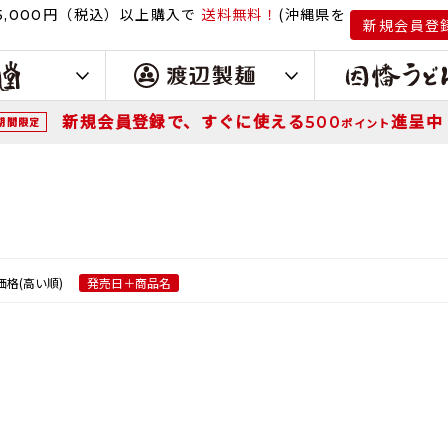
円（税込）
以上購入で
送料無料！
(沖縄県を
,000
新規会員登
新規会員登録で、すぐに使える
進呈中
500
期間限定
ポイント
価格(高い順)
発売日＋商品名