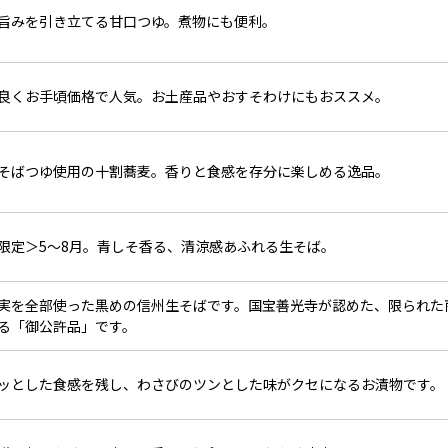
旨みを引き立てる甘口つゆ。煮物にも便利。
良くお手頃価格で人気。お土産品やおすそわけにもおススメ。
そばつゆ使用の十割蕎麦。香りと食感を存分に楽しめる逸品。
限定＞5～8月。青しそ香る、清涼感あふれる生そば。
実を全部使った黒めの信州生そばです。国宝善光寺が認めた、限られた
る「御公許品」です。
ッとした食感を残し、わさびのツンとした味がクセになるお漬物です。