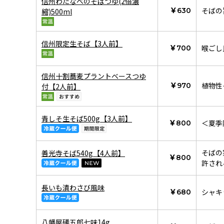
信州わたなべのそばつゆ(2倍濃
そばの
￥630
縮)500ml
信州限定生そば【3人前】
喉ごし
￥700
信州十割蕎麦プラントベースつゆ
植物性
￥970
付【2人前】
青しそ生そば500g【3人前】
＜夏季
￥800
そばの
善光寺そば540g【4人前】
￥800
許され
長いも漬わさび風味
シャキ
￥680
八幡屋礒五郎七味14g