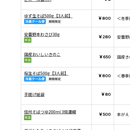
ゆず生そば500g【3人前】
＜冬季
￥800
安曇野本わさび30g
安曇野
￥280
国産おいしいきのこ
国産き
￥650
桜生そば500g【3人前】
＜春季
￥800
手提げ紙袋
￥80
信州そばつゆ200ml 3倍濃縮
本がえ
￥500