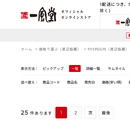
1配送につき、5
除く)
ホーム
>
価格で選ぶ（渡辺製麺）
>
999円以内（渡辺製麺）
表示方法：
ピックアップ
一覧
詳細一覧
サムネイル
並べ替え：
商品コード
商品名
発売日
価格(安い順)
25
件あります
1
2
次
最後