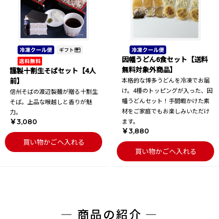
因幡うどん6食セット【送料
無料対象外商品】
謹製十割生そばセット【4人
前】
本格的な博多うどんを冷凍でお届
け。4種のトッピングが入った、因
信州そばの渡辺製麺が贈る十割生
幡うどんセット！手間暇かけた素
そば。上品な喉越しと香りが魅
材をご家庭でもお楽しみいただけ
力。
ます。
￥3,080
￥3,880
買い物かごへ入れる
買い物かごへ入れる
― 商品の紹介 ―