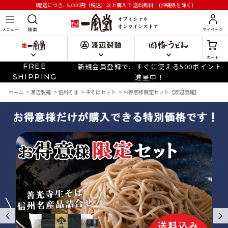
円
（税込）以上購入で
送料無料！(沖縄県を除く)
1配送につき、5,000
メニュー
検 索
マイページ
カート
FREE
新規会員登録で、すぐに使える500ポイント
SHIPPING
進呈中！
ホーム
>
渡辺製麺
>
信州そば
>
生そばセット
>
お得意様限定セット【渡辺製麺】