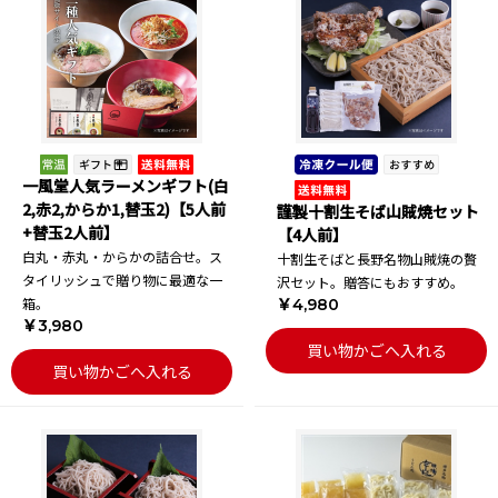
一風堂人気ラーメンギフト(白
2,赤2,からか1,替玉2)【5人前
謹製十割生そば山賊焼セット
+替玉2人前】
【4人前】
白丸・赤丸・からかの詰合せ。ス
十割生そばと長野名物山賊焼の贅
タイリッシュで贈り物に最適な一
沢セット。贈答にもおすすめ。
箱。
￥4,980
￥3,980
買い物かごへ入れる
買い物かごへ入れる