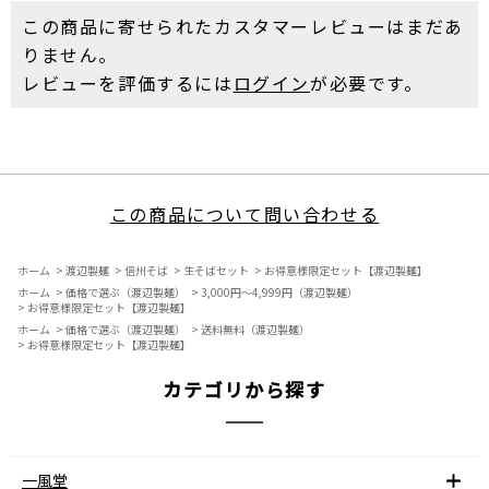
この商品に寄せられたカスタマーレビューはまだあ
りません。
レビューを評価するには
ログイン
が必要です。
この商品について問い合わせる
ホーム
>
渡辺製麺
>
信州そば
>
生そばセット
>
お得意様限定セット【渡辺製麺】
ホーム
>
価格で選ぶ（渡辺製麺）
>
3,000円～4,999円（渡辺製麺）
>
お得意様限定セット【渡辺製麺】
ホーム
>
価格で選ぶ（渡辺製麺）
>
送料無料（渡辺製麺）
>
お得意様限定セット【渡辺製麺】
カテゴリから探す
一風堂