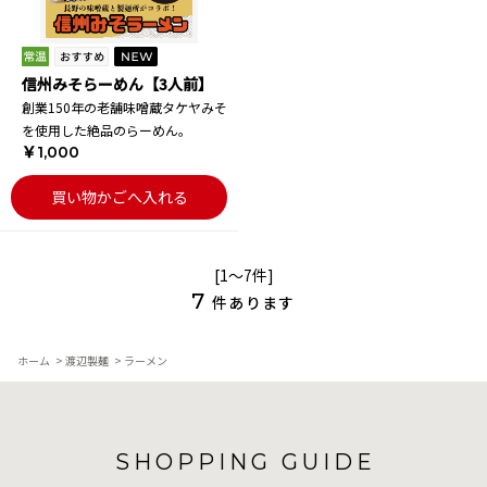
信州みそらーめん【3人前】
創業150年の老舗味噌蔵タケヤみそ
を使用した絶品のらーめん。
￥1,000
買い物かごへ入れる
[1～7件]
7
件あります
ホーム
>
渡辺製麺
>
ラーメン
SHOPPING GUIDE