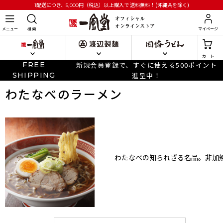
円
（税込）以上購入で
送料無料！(沖縄県を除く)
1配送につき、5,000
メニュー
検 索
マイページ
カート
FREE
新規会員登録で、すぐに使える500ポイント
SHIPPING
進呈中！
わたなべのラーメン
わたなべの知られざる名品。非加