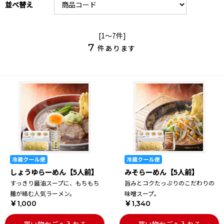
並べ替え
[1～7件]
7
件あります
しょうゆらーめん【5人前】
みそらーめん【5人前】
すっきり醤油スープに、もちもち
旨みとコクたっぷりのこだわりの
麺が絡む人気ラーメン。
味噌スープ。
￥1,000
￥1,340