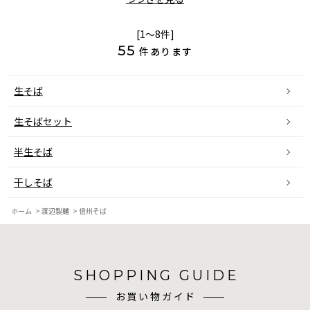
[1～8件]
55
件あります
生そば
生そばセット
半生そば
干しそば
ホーム
>
渡辺製麺
>
信州そば
SHOPPING GUIDE
お買い物ガイド