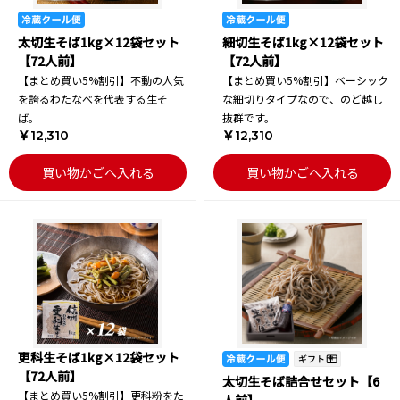
太切生そば1kg×12袋セット
細切生そば1kg×12袋セット
【72人前】
【72人前】
【まとめ買い5%割引】不動の人気
【まとめ買い5%割引】ベーシック
を誇るわたなべを代表する生そ
な細切りタイプなので、のど越し
ば。
抜群です。
￥12,310
￥12,310
買い物かごへ入れる
買い物かごへ入れる
更科生そば1kg×12袋セット
【72人前】
太切生そば詰合せセット【6
【まとめ買い5%割引】更科粉をた