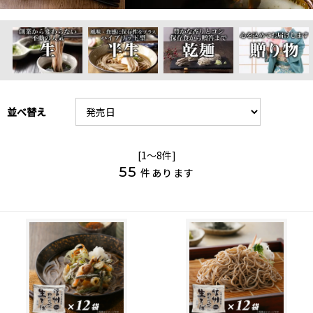
並べ替え
[1～8件]
55
件あります