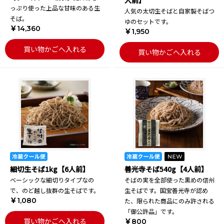
人前】
っぷり使った上品な甘味のある生
人気の太切生そばと自家製そばつ
そば。
ゆのセットです。
￥14,360
￥1,950
買い物かごへ入れる
買い物かごへ入れる
細切生そば1kg【6人前】
善光寺そば540g【4人前】
ベーシックな細切りタイプなの
そばの実を全部使った黒めの信州
で、のど越し抜群の生そばです。
生そばです。国宝善光寺が認め
￥1,080
た、限られた商品にのみ許される
「御公許品」です。
買い物かごへ入れる
￥800