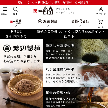
円
（税込）以上購入で
送料無料！(沖縄県を除く)
1配送につき、5,000
メニュー
検 索
マイページ
カート
FREE
新規会員登録で、すぐに使える500ポイント
SHIPPING
進呈中！