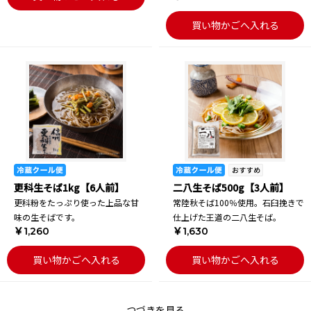
買い物かごへ入れる
更科生そば1kg【6人前】
二八生そば500g【3人前】
更科粉をたっぷり使った上品な甘
常陸秋そば100％使用。石臼挽きで
味の生そばです。
仕上げた王道の二八生そば。
￥1,260
￥1,630
買い物かごへ入れる
買い物かごへ入れる
つづきを見る