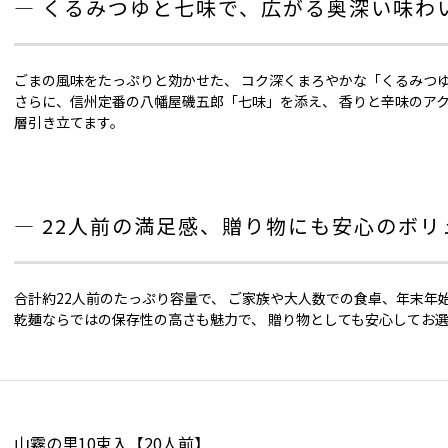
― くるみつゆと七味で、広がる奥深い味わい
ごまの風味をたっぷりと効かせた、 コク深くまろやかな「くるみつ
さらに、信州定番の八幡屋磯五郎「七味」を添え、 香りと辛味のア
層引き立てます。
― 22人前の満足感、贈り物にも安心のボリ
合計約22人前のたっぷり容量で、 ご家族や大人数での食卓、年末年
乾麺ならではの保存性の高さも魅力で、 贈り物としても安心してお
山霧の里10束入【20人前】