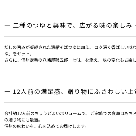
― 二種のつゆと薬味で、広がる味の楽しみ 
だしの旨みが凝縮された濃縮そばつゆに加え、 コク深く香ばしい味
ゆ」をセット。
さらに、信州定番の八幡屋磯五郎「七味」を添え、 味の変化もお楽
― 12人前の満足感、贈り物にふさわしい上
合計約12人前のちょうどよいボリュームで、 ご家族での食卓はもち
の贈り物にも最適。
信州の味わいを、心を込めてお届けします。