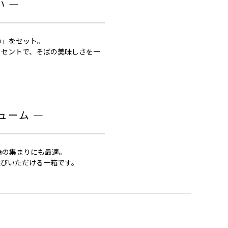
 ―
ゆ」をセット。
クセントで、そばの美味しさを一
ューム ―
始の集まりにも最適。
選びいただける一箱です。