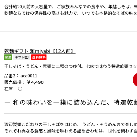
合計約20人前の大容量で、 ご家族みんなでの食卓や、年越しそば、
乾麺ならではの保存性の高さも魅力で、 いつでも本格的なそばの味
乾麺ギフト 雅miyabi【12人前】
干しそば・うどん・素麺に二種のつゆ付。七味で味わう特選乾麺セッ
品番2：
aca0011
販売価格：
￥4,490
在庫：
○
― 和の味わいを一箱に詰め込んだ、特選乾
渡辺製麺こだわりの干しそばをはじめ、 うどん・そうめんまで楽し
それぞれ異なる食感と風味を味わえる詰め合わせは、 世代を問わず