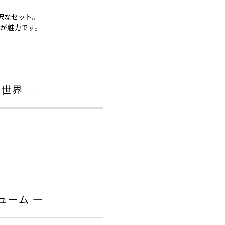
沢なセット。
が魅力です。
世界 ―
ューム ―