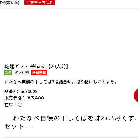
価格(高い順)
発売日＋商品名
乾麺ギフト 華hana【20人前】
わたなべ自慢の干しそば3種詰合せ。贈り物にもおすすめ。
品番2：
aca0009
販売価格：
￥3,480
在庫：
○
― わたなべ自慢の干しそばを味わい尽くす
セット ―