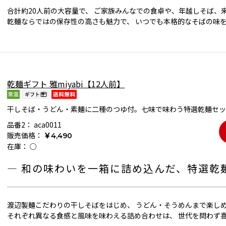
合計約20人前の大容量で、 ご家族みんなでの食卓や、年越しそば、
乾麺ならではの保存性の高さも魅力で、 いつでも本格的なそばの味
乾麺ギフト 雅miyabi【12人前】
干しそば・うどん・素麺に二種のつゆ付。七味で味わう特選乾麺セッ
品番2：
aca0011
販売価格：
￥4,490
在庫：
○
― 和の味わいを一箱に詰め込んだ、特選乾
渡辺製麺こだわりの干しそばをはじめ、 うどん・そうめんまで楽し
それぞれ異なる食感と風味を味わえる詰め合わせは、 世代を問わず