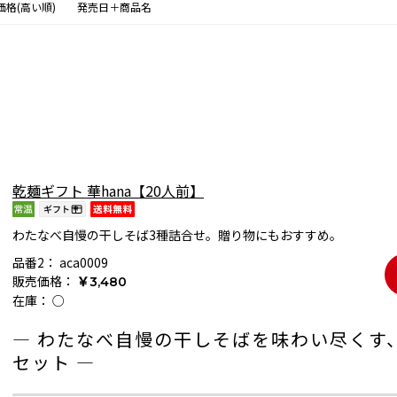
価格(高い順)
発売日＋商品名
乾麺ギフト 華hana【20人前】
わたなべ自慢の干しそば3種詰合せ。贈り物にもおすすめ。
品番2：
aca0009
販売価格：
￥3,480
在庫：
○
― わたなべ自慢の干しそばを味わい尽くす
セット ―