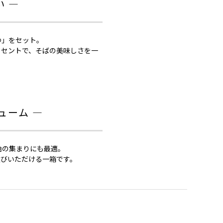
 ―
ゆ」をセット。
クセントで、そばの美味しさを一
ューム ―
始の集まりにも最適。
選びいただける一箱です。