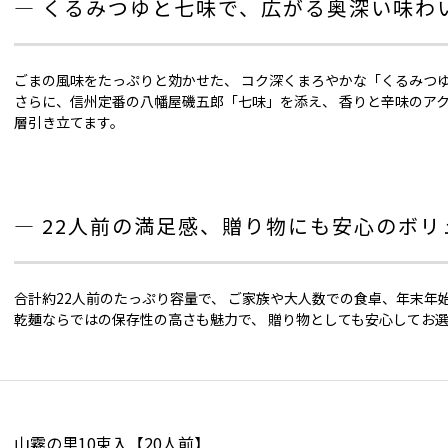
― くるみつゆと七味で、広がる奥深い味わい
ごまの風味をたっぷりと効かせた、 コク深くまろやかな「くるみつ
さらに、信州定番の八幡屋磯五郎「七味」を添え、 香りと辛味のア
層引き立てます。
― 22人前の満足感、贈り物にも安心のボリ
合計約22人前のたっぷり容量で、 ご家族や大人数での食卓、年末年
乾麺ならではの保存性の高さも魅力で、 贈り物としても安心してお
山霧の里10束入【20人前】