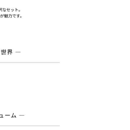
沢なセット。
が魅力です。
世界 ―
ューム ―