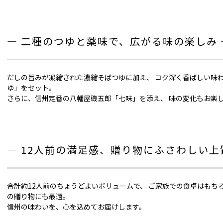
― 二種のつゆと薬味で、広がる味の楽しみ 
だしの旨みが凝縮された濃縮そばつゆに加え、 コク深く香ばしい味
ゆ」をセット。
さらに、信州定番の八幡屋磯五郎「七味」を添え、 味の変化もお楽
― 12人前の満足感、贈り物にふさわしい上
合計約12人前のちょうどよいボリュームで、 ご家族での食卓はもち
の贈り物にも最適。
信州の味わいを、心を込めてお届けします。