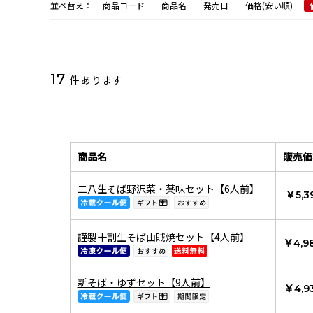
並べ替え：
商品コード
商品名
発売日
価格(安い順)
17
件あります
商品名
販売価
二八生そば野沢菜・薬味セット【6人前】
￥5,3
謹製十割生そば山賊焼セット【4人前】
￥4,9
新そば・ゆずセット【9人前】
￥4,9