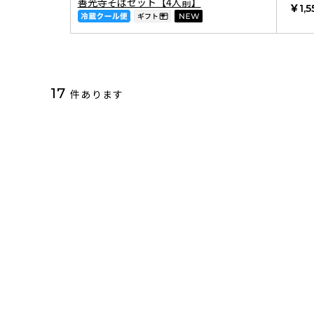
善光寺そばセット【4人前】
￥1,5
17
件あります