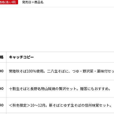
価格(高い順)
発売日＋商品名
格
キャッチコピー
常陸秋そば100％使用。二八生そばに、つゆ・野沢菜・薬味付セ
90
十割生そばと長野名物山賊焼の贅沢セット。贈答にもおすすめ。
80
＜秋冬限定＞10～12月。新そばとゆず生そばの信州味覚セット。
30