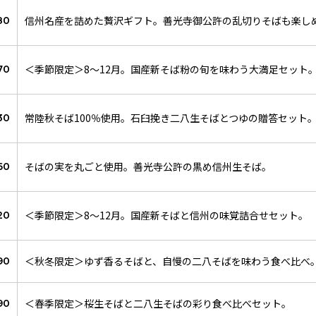
信州名産を詰めた贅沢ギフト。善光寺御公許の乱切りそばも楽し
80
＜季節限定＞8～12月。国産新そば粉の旬を味わう大満足セット
70
常陸秋そば100％使用。石臼挽き二八生そばとつゆの贈答セット
30
そばの実を丸ごと使用。善光寺公許の黒め信州生そば。
60
＜季節限定＞8～12月。国産新そばと信州の味覚詰合せセット。
20
＜秋冬限定＞ゆず香るそばと、自慢の二八そばを味わう食べ比べ
90
＜春季限定＞桜生そばと二八生そばの彩り食べ比べセット。
90