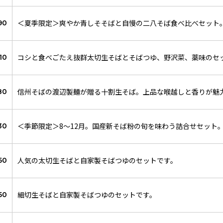
＜夏季限定＞爽やか青しそそばと自慢の二八そば食べ比べセット
90
コシと食べごたえ抜群太切生そばとそばつゆ、野沢菜、薬味のセ
10
信州そばの渡辺製麺が贈る十割生そば。上品な喉越しと香りが魅
80
＜季節限定＞8～12月。国産新そば粉の旬を味わう詰合せセット
30
人気の太切生そばと自家製そばつゆのセットです。
50
細切生そばと自家製そばつゆのセットです。
50