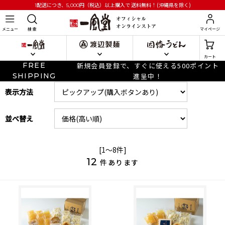
円
（税込）以上購入で
送料無料！(沖縄県を除く)
1配送につき、5,000
メニュー
検 索
マイページ
カート
FREE
新規会員登録で、すぐに使える500ポイント
SHIPPING
進呈中！
表示方法
並べ替え
[1～8件]
12
件あります