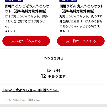
因幡うどん ごぼう天うどんセ
因幡うどん 丸天うどんセット
ット【送料無料対象外商品】
【送料無料対象外商品】
ごぼう天とうどんのセット。博多
丸天とうどんのセット。魚のすり
うどんを代表するごぼう天うど
身を揚げた丸天は、ほんのり甘み
ん。
のあるどこかホッとする味です。
￥620
￥610
買い物かごへ入れる
買い物かごへ入れる
つづきを見る
[1～8件]
12
件あります
おためし商品から選ぶ（因幡うどん）
ホーム
>
用途で選ぶ（因幡うどん）