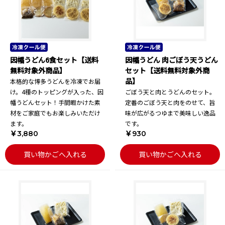
因幡うどん6食セット【送料
因幡うどん 肉ごぼう天うどん
無料対象外商品】
セット【送料無料対象外商
品】
本格的な博多うどんを冷凍でお届
け。4種のトッピングが入った、因
ごぼう天と肉とうどんのセット。
幡うどんセット！手間暇かけた素
定番のごぼう天と肉をのせて、旨
材をご家庭でもお楽しみいただけ
味が広がるつゆまで美味しい逸品
ます。
です。
￥3,880
￥930
買い物かごへ入れる
買い物かごへ入れる