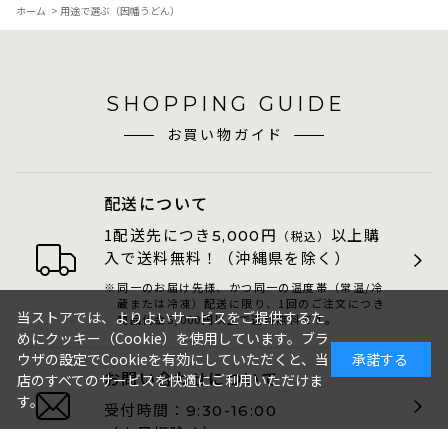
ホーム
>
用途で選ぶ（因幡うどん）
SHOPPING GUIDE
お買い物ガイド
配送について
1配送先につき
円
以上購
5,000
（税込）
入で送料無料！（沖縄県を除く）
同一のお届け先様、かつ同一の温度帯（常温/冷
蔵または冷凍）配送に限り、1回のご注文につき
当ストアでは、よりよいサービスをご提供するた
商品代金5,000円以上で送料無料です。
めにクッキー（Cookie）を使用しています。ブラ
ウザの設定でCookieを有効にしていただくと、当
承諾する
お問い合わせについて
店のすべてのサービスを快適にご利用いただけま
す。
受付時間：
9:30-16:00
（土日祝除く）