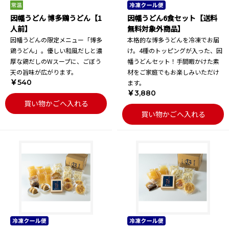
因幡うどん 博多鶏うどん【1
因幡うどん6食セット【送料
人前】
無料対象外商品】
因幡うどんの限定メニュー「博多
本格的な博多うどんを冷凍でお届
鶏うどん」。優しい和風だしと濃
け。4種のトッピングが入った、因
厚な鶏だしのWスープに、ごぼう
幡うどんセット！手間暇かけた素
天の旨味が広がります。
材をご家庭でもお楽しみいただけ
￥540
ます。
￥3,880
買い物かごへ入れる
買い物かごへ入れる