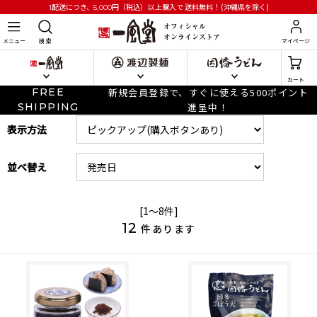
円
（税込）以上購入で
送料無料！(沖縄県を除く)
1配送につき、5,000
メニュー
検 索
マイページ
カート
FREE
新規会員登録で、すぐに使える500ポイント
SHIPPING
進呈中！
表示方法
並べ替え
[1～8件]
12
件あります