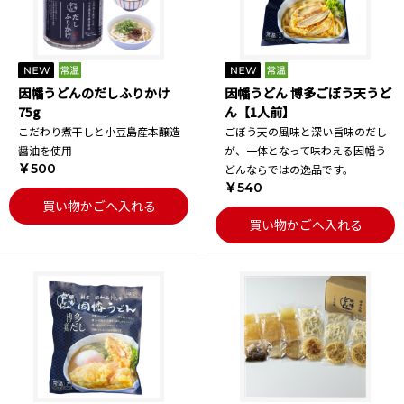
因幡うどんのだしふりかけ
因幡うどん 博多ごぼう天うど
75g
ん【1人前】
こだわり煮干しと小豆島産本醸造
ごぼう天の風味と深い旨味のだし
醤油を使用
が、一体となって味わえる因幡う
￥500
どんならではの逸品です。
￥540
買い物かごへ入れる
買い物かごへ入れる