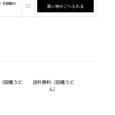
！手間暇か
買い物かごへ入れる
○
上（因幡うど
送料無料（因幡うど
）
ん）