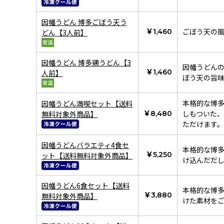
因幡うどん 博多ごぼう天う
ごぼう天の
￥1,460
どん【3人前】
因幡うどん 博多鶏うどん【3
因幡うどん
￥1,460
人前】
ぼう天の旨
本格的な博
因幡うどん満喫セット【送料
しもついた
無料対象外商品】
￥8,480
ただけます。
因幡うどんバラエティ4食セ
本格的な博
￥5,250
ット【送料無料対象外商品】
け込んだだ
因幡うどん6食セット【送料
本格的な博
￥3,880
無料対象外商品】
けた素材を