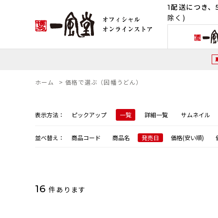
1配送につき、5
除く)
ホーム
>
価格で選ぶ（因幡うどん）
表示方法：
ピックアップ
一覧
詳細一覧
サムネイル
並べ替え：
商品コード
商品名
発売日
価格(安い順)
16
件あります