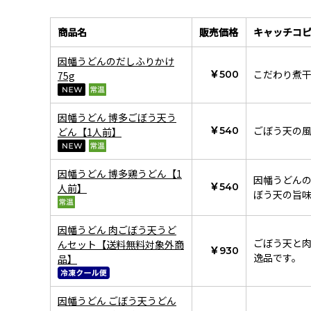
商品名
販売価格
キャッチコ
因幡うどんのだしふりかけ
こだわり煮
￥500
75g
因幡うどん 博多ごぼう天う
ごぼう天の
￥540
どん【1人前】
因幡うどん 博多鶏うどん【1
因幡うどん
￥540
人前】
ぼう天の旨
因幡うどん 肉ごぼう天うど
ごぼう天と
んセット【送料無料対象外商
￥930
逸品です。
品】
因幡うどん ごぼう天うどん