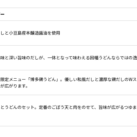
ピー
干しと小豆島産本醸造醤油を使用
風味と深い旨味のだしが、一体となって味わえる因幡うどんならではの逸
の限定メニュー「博多鶏うどん」。優しい和風だしと濃厚な鶏だしのWス
味が広がります。
肉とうどんのセット。定番のごぼう天と肉をのせて、旨味が広がるつゆま