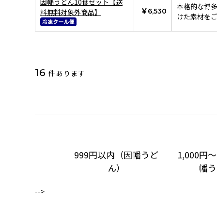
因幡うどん10食セット【送
本格的な博
￥6,530
料無料対象外商品】
けた素材を
16
件あります
999円以内（因幡うど
1,000円
ん）
幡う
-->