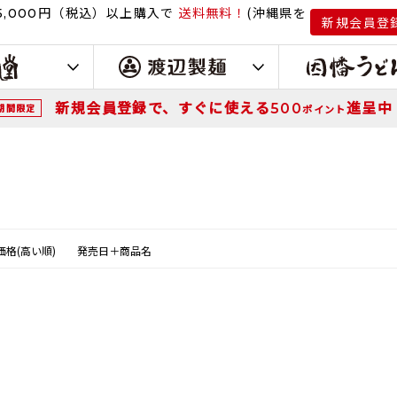
円（税込）
以上購入で
送料無料！
(沖縄県を
,000
新規会員登
新規会員登録で、すぐに使える
進呈中
500
期間限定
ポイント
価格(高い順)
発売日＋商品名