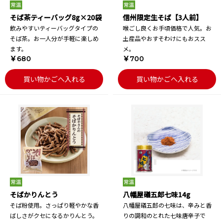
そば茶ティーバッグ8g×20袋
信州限定生そば【3人前】
飲みやすいティーバッグタイプの
喉ごし良くお手頃価格で人気。お
そば茶。お一人分が手軽に楽しめ
土産品やおすそわけにもおスス
ます。
メ。
￥680
￥700
買い物かごへ入れる
買い物かごへ入れる
そばかりんとう
八幡屋礒五郎七味14g
そば粉使用。さっぱり軽やかな香
八幡屋礒五郎の七味は、辛みと香
ばしさがクセになるかりんとう。
りの調和のとれた七味唐辛子で