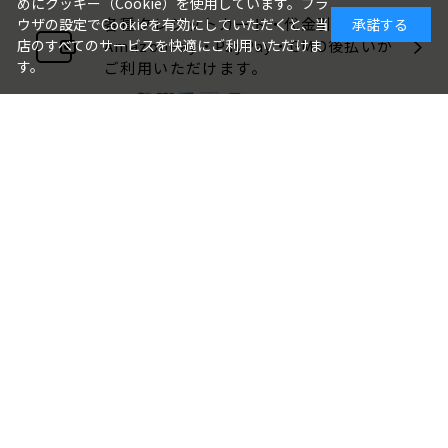
めにクッキー（Cookie）を使用しています。ブラ
各種クレジットカード・代金引換・
ウザの設定でCookieを有効にしていただくと、当
承諾する
AmazonPay・PayPay・GMO後払いが
店のすべてのサービスを快適にご利用いただけま
す。
ご利用いただけます。
包装・のしについて
ギフト品は、包装・のしをお付けでき
ます。
ご注文画面でお選びください。
ご利用ガイド
よくある質問