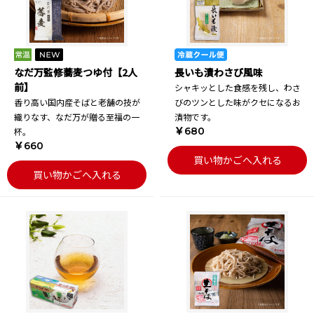
なだ万監修蕎麦つゆ付【2人
長いも漬わさび風味
前】
シャキッとした食感を残し、わさ
香り高い国内産そばと老舗の技が
びのツンとした味がクセになるお
織りなす、なだ万が贈る至福の一
漬物です。
￥680
杯。
￥660
買い物かごへ入れる
買い物かごへ入れる