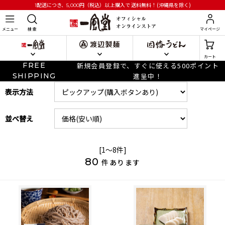
円
（税込）以上購入で
送料無料！(沖縄県を除く)
1配送につき、5,000
メニュー
検 索
マイページ
カート
FREE
新規会員登録で、すぐに使える500ポイント
SHIPPING
進呈中！
表示方法
並べ替え
[1～8件]
80
件あります