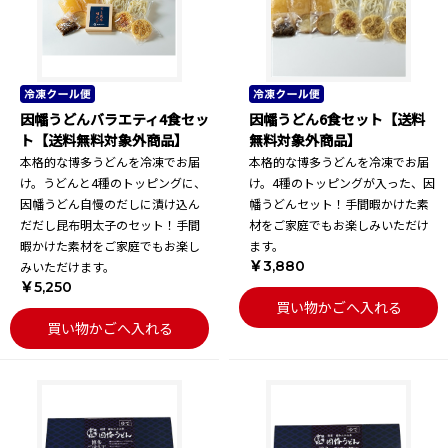
因幡うどんバラエティ4食セッ
因幡うどん6食セット【送料
ト【送料無料対象外商品】
無料対象外商品】
本格的な博多うどんを冷凍でお届
本格的な博多うどんを冷凍でお届
け。うどんと4種のトッピングに、
け。4種のトッピングが入った、因
因幡うどん自慢のだしに漬け込ん
幡うどんセット！手間暇かけた素
だだし昆布明太子のセット！手間
材をご家庭でもお楽しみいただけ
暇かけた素材をご家庭でもお楽し
ます。
￥3,880
みいただけます。
￥5,250
買い物かごへ入れる
買い物かごへ入れる