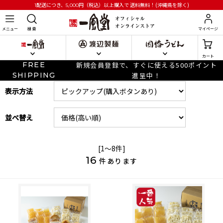
円
（税込）以上購入で
送料無料！(沖縄県を除く)
1配送につき、5,000
メニュー
検 索
マイページ
カート
FREE
新規会員登録で、すぐに使える500ポイント
SHIPPING
進呈中！
表示方法
並べ替え
[1～8件]
16
件あります