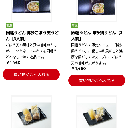
因幡うどん 博多ごぼう天うど
因幡うどん 博多鶏うどん【3
ん【3人前】
人前】
ごぼう天の風味と深い旨味のだし
因幡うどんの限定メニュー「博多
が、一体となって味わえる因幡う
鶏うどん」。優しい和風だしと濃
どんならではの逸品です。
厚な鶏だしのWスープに、ごぼう
￥1,460
天の旨味が広がります。
￥1,460
買い物かごへ入れる
買い物かごへ入れる