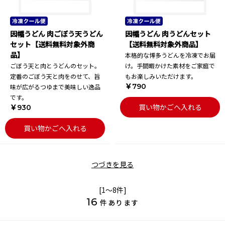
因幡うどん 肉ごぼう天うどん
因幡うどん 肉うどんセット
セット【送料無料対象外商
【送料無料対象外商品】
品】
本格的な博多うどんを冷凍でお届
ごぼう天と肉とうどんのセット。
け。手間暇かけた素材をご家庭で
定番のごぼう天と肉をのせて、旨
もお楽しみいただけます。
￥790
味が広がるつゆまで美味しい逸品
です。
買い物かごへ入れる
￥930
買い物かごへ入れる
つづきを見る
[1～8件]
16
件あります