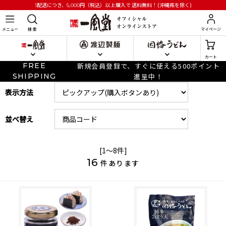
円
（税込）以上購入で
送料無料！(沖縄県を除く)
1配送につき、5,000
メニュー
検 索
マイページ
カート
FREE
新規会員登録で、すぐに使える500ポイント
SHIPPING
進呈中！
表示方法
並べ替え
[1～8件]
16
件あります