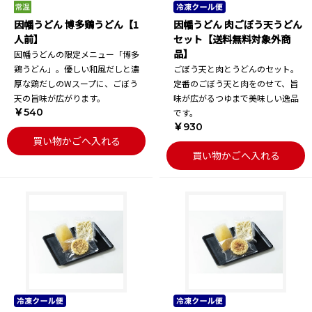
因幡うどん 博多鶏うどん【1
因幡うどん 肉ごぼう天うどん
人前】
セット【送料無料対象外商
品】
因幡うどんの限定メニュー「博多
鶏うどん」。優しい和風だしと濃
ごぼう天と肉とうどんのセット。
厚な鶏だしのWスープに、ごぼう
定番のごぼう天と肉をのせて、旨
天の旨味が広がります。
味が広がるつゆまで美味しい逸品
￥540
です。
￥930
買い物かごへ入れる
買い物かごへ入れる