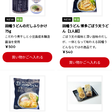
因幡うどんのだしふりかけ
因幡うどん 博多ごぼう天うど
75g
ん【1人前】
こだわり煮干しと小豆島産本醸造
ごぼう天の風味と深い旨味のだし
醤油を使用
が、一体となって味わえる因幡う
￥500
どんならではの逸品です。
￥540
買い物かごへ入れる
買い物かごへ入れる