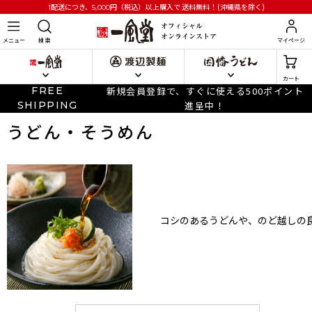
円
（税込）以上購入で
送料無料！(沖縄県を除く)
1配送につき、5,000
メニュー
検 索
マイページ
カート
FREE
新規会員登録で、すぐに使える500ポイント
SHIPPING
進呈中！
うどん・そうめん
コシのあるうどんや、のど越しの